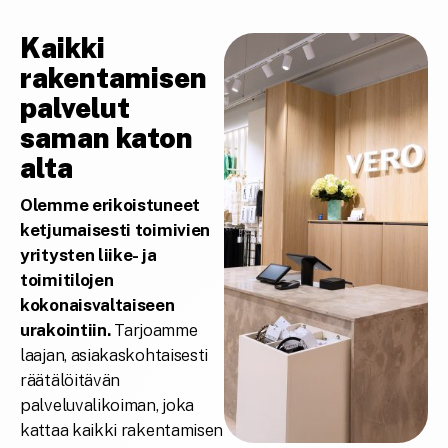
Kaikki
rakentamisen
palvelut
saman katon
alta
Olemme erikoistuneet
ketjumaisesti toimivien
yritysten liike- ja
toimitilojen
kokonaisvaltaiseen
urakointiin.
Tarjoamme
laajan, asiakaskohtaisesti
räätälöitävän
palveluvalikoiman, joka
kattaa kaikki rakentamisen