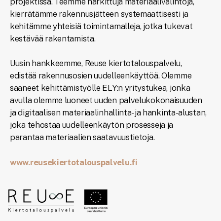
projektissa. Teemme harkittuja materiaalivalintoja,
kierrätämme rakennusjätteen systemaattisesti ja
kehitämme yhteisiä toimintamalleja, jotka tukevat
kestävää rakentamista.
Uusin hankkeemme, Reuse kiertotalouspalvelu,
edistää rakennusosien uudelleenkäyttöä. Olemme
saaneet kehittämistyölle ELY:n yritystukea, jonka
avulla olemme luoneet uuden palvelukokonaisuuden
ja digitaalisen materiaalinhallinta- ja hankinta-alustan,
joka tehostaa uudelleenkäytön prosesseja ja
parantaa materiaalien saatavuustietoja.
www.reusekiertotalouspalvelu.fi