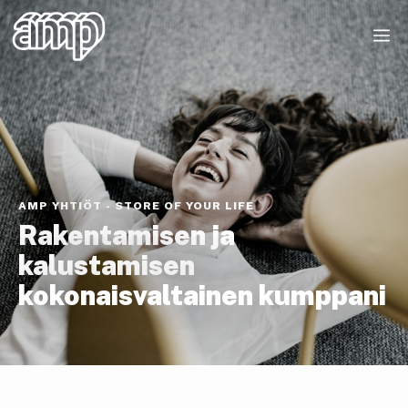
AMP YHTIÖT - STORE OF YOUR LIFE
Rakentamisen ja
kalustamisen
kokonaisvaltainen kumppani