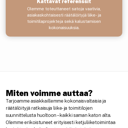
Kattavat referenssit
Olemme toteuttaneet satoja vaativia,
asiakaskohtaisesti räätälöityjä liike- ja
toimitilaprojekteja sekä kalustamisen
kokonaisuuksia.
Miten voimme auttaa?
Tarjoamme asiakkaillemme kokonaisvaltaisia ja
räätälöityjä ratkaisuja liike- ja toimitilojen
suunnittelusta huoltoon – kaikki saman katon alta.
Olemme erikoistuneet erityisesti ketjuliiketoimintaa