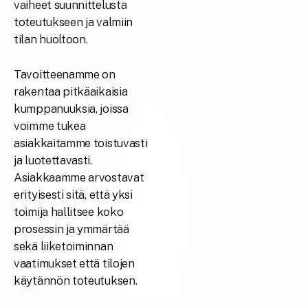
vaiheet suunnittelusta
toteutukseen ja valmiin
tilan huoltoon.
Tavoitteenamme on
rakentaa pitkäaikaisia
kumppanuuksia, joissa
voimme tukea
asiakkaitamme toistuvasti
ja luotettavasti.
Asiakkaamme arvostavat
erityisesti sitä, että yksi
toimija hallitsee koko
prosessin ja ymmärtää
sekä liiketoiminnan
vaatimukset että tilojen
käytännön toteutuksen.