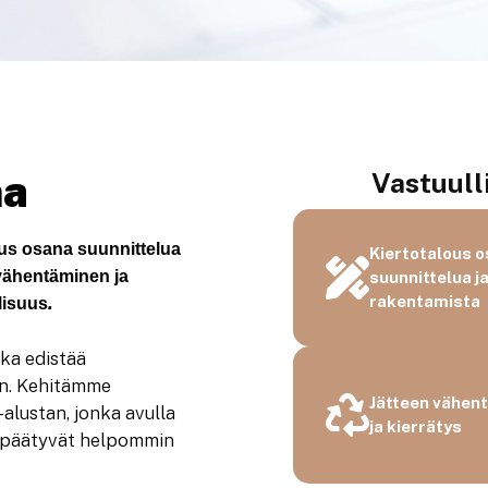
ma
Vastuull
ous osana suunnittelua
Kiertotalous 
 vähentäminen ja
suunnittelua j
.
rakentamista
lisuus
ka edistää
ön. Kehitämme
Jätteen vähen
alustan, jonka avulla
ja kierrätys
et päätyvät helpommin