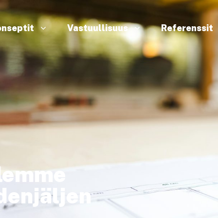
nseptit
Vastuullisuus
Referenssit
llemme
denjäljen