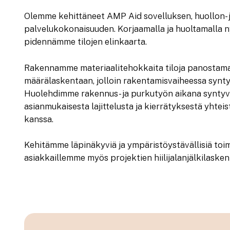
Olemme kehittäneet AMP Aid sovelluksen, huollon- j
palvelukokonaisuuden. Korjaamalla ja huoltamalla ny
pidennämme tilojen elinkaarta.
Rakennamme materiaalitehokkaita tiloja panostama
määrälaskentaan, jolloin rakentamisvaiheessa synt
Huolehdimme rakennus- ja purkutyön aikana syntyvi
asianmukaisesta lajittelusta ja kierrätyksestä yhte
kanssa.
Kehitämme läpinäkyviä ja ympäristöystävällisiä toi
asiakkaillemme myös projektien hiilijalanjälkilasken