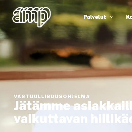
Palvelut
Ko
VASTUULLISUUSOHJELMA
Jätämme asiakkai
vaikuttavan hiilikä