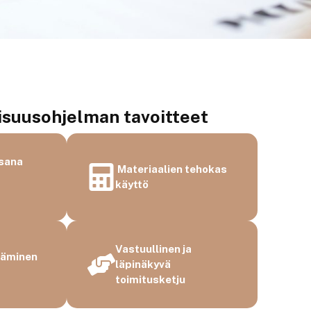
isuus­ohjelman tavoitteet
osana
Materiaalien tehokas
a
käyttö
Vastuullinen ja
täminen
läpinäkyvä
toimitusketju