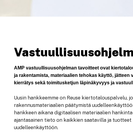
Vastuullisuusohjel
AMP vastuullisuusohjelman tavoitteet ovat kiertotal
ja rakentamista, materiaalien tehokas käyttö, jätteen
kierrätys sekä toimitusketjun läpinäkyvyys ja vastuul
Uusin hankkeemme on Reuse kiertotalouspalvelu, jo
rakennusmateriaalien päätymistä uudelleenkäyttö
hankkeen aikana digitaalisen materiaalien hankinta-
ajantasainen tieto on kaikkien saatavilla ja tuotte
uudelleenkäyttöön.