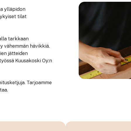
a ylläpidon
kyiset tilat
lla tarkkaan
yy vähemmän hävikkiä.
en jätteiden
istyössä Kuusakoski Oy:n
mitusketjuja. Tarjoamme
taa.