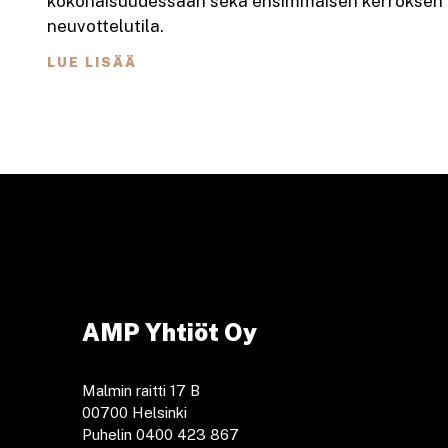
kokonaisuudessaan sekä ensimmäisen kerroksen a
neuvottelutila.
LUE LISÄÄ
AMP Yhtiöt Oy
Malmin raitti 17 B
00700 Helsinki
Puhelin 0400 423 867