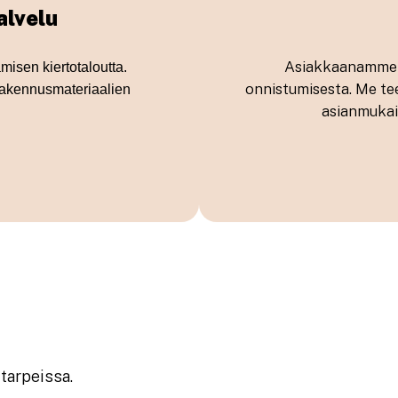
alvelu
Asiakkaanamme s
isen kiertotaloutta.
onnistumisesta. Me te
rakennusmateriaalien
asianmukais
tarpeissa.