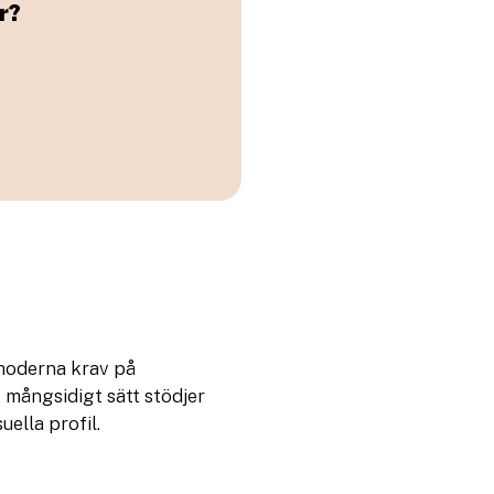
r?
 moderna krav på
t mångsidigt sätt stödjer
ella profil.