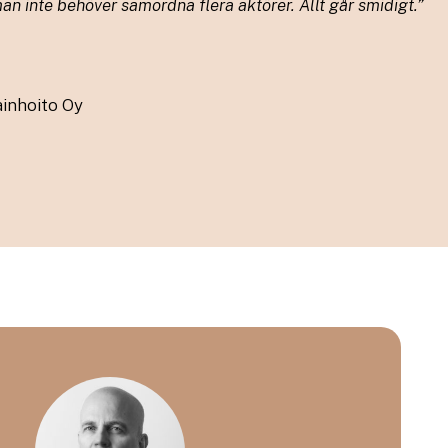
an inte behöver samordna flera aktörer. Allt går smidigt.”
ainhoito Oy