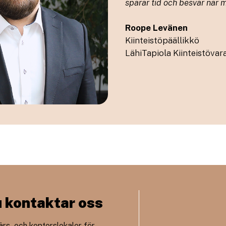
sparar tid och besvär när m
Roope Levänen
Kiinteistöpäällikkö
LähiTapiola Kiinteistövar
u kontaktar oss
ärs- och kontorslokaler för