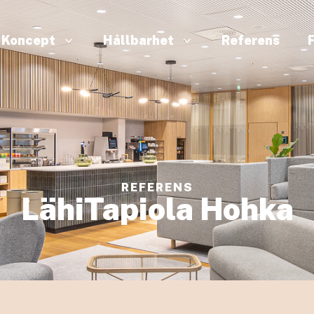
Koncept
Hållbarhet
Referens
REFERENS
LähiTapiola Hohka