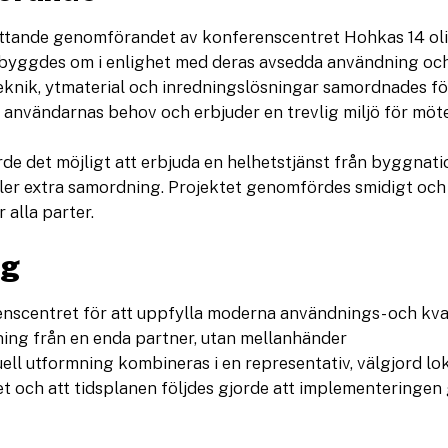
ttande genomförandet av konferenscentret Hohkas 14 ol
byggdes om i enlighet med deras avsedda användning och
knik, ytmaterial och inredningslösningar samordnades för
r användarnas behov och erbjuder en trevlig miljö för möt
 det möjligt att erbjuda en helhetstjänst från byggnation
ler extra samordning. Projektet genomfördes smidigt och 
 alla parter.
ng
nscentret för att uppfylla moderna användnings- och kva
ing från en enda partner, utan mellanhänder
uell utformning kombineras i en representativ, välgjord lo
t och att tidsplanen följdes gjorde att implementeringen