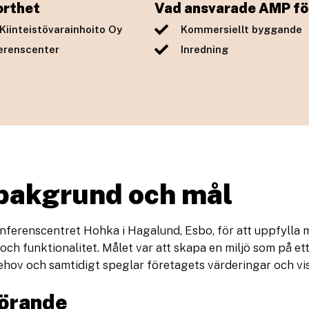
orthet
Vad ansvarade AMP fö
Kiinteistövarainhoito Oy
Kommersiellt byggande
erenscenter
Inredning
 bakgrund och mål
onferenscentret Hohka i Hagalund, Esbo, för att uppfylla
 och funktionalitet. Målet var att skapa en miljö som på et
hov och samtidigt speglar företagets värderingar och visu
örande