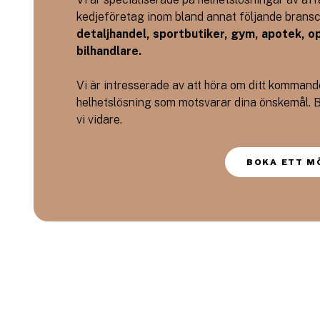
kedjeföretag inom bland annat följande brans
detaljhandel, sportbutiker, gym, apotek, o
bilhandlare.
Vi är intresserade av att höra om ditt kommande
helhetslösning som motsvarar dina önskemål. B
vi vidare.
BOKA ETT M