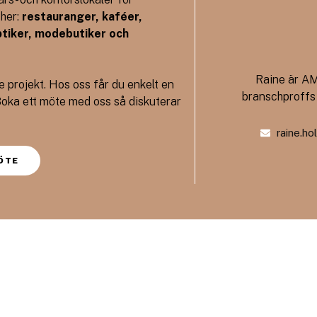
cher:
restauranger, kaféer,
ptiker, modebutiker och
Raine är AM
 projekt. Hos oss får du enkelt en
branschproffs 
oka ett möte med oss så diskuterar
raine.ho
ÖTE