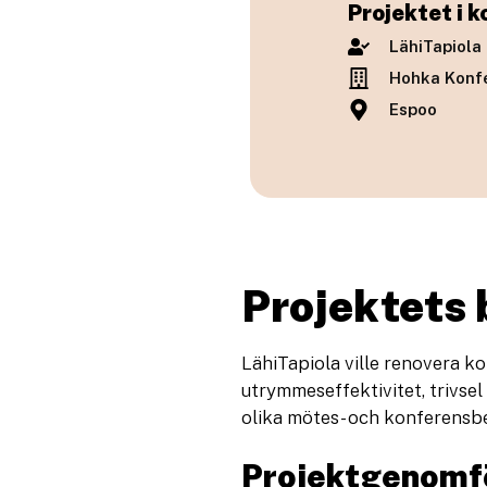
Projektet i k
LähiTapiola 
Hohka Konf
Espoo
Projektets
LähiTapiola ville renovera k
utrymmeseffektivitet, trivsel
olika mötes- och konferensbe
Projektgenomf