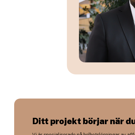
Ditt projekt börjar när d
Vi är specialiserade på helhetslösningar av aff