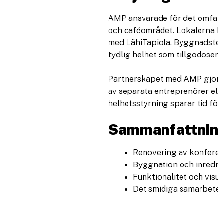
AMP ansvarade för det omfa
och caféområdet. Lokalerna 
med LähiTapiola. Byggnadste
tydlig helhet som tillgodose
Partnerskapet med AMP gjorde
av separata entreprenörer el
helhetsstyrning sparar tid för
Sammanfattni
Renovering av konfere
Byggnation och inredn
Funktionalitet och vis
Det smidiga samarbete