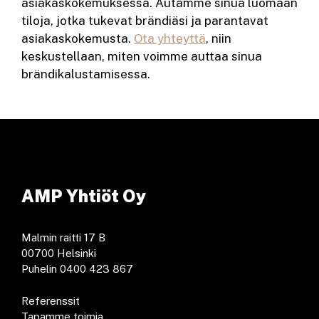
asiakaskokemuksessa. Autamme sinua luomaan
tiloja, jotka tukevat brändiäsi ja parantavat
asiakaskokemusta.
Ota yhteyttä
, niin
keskustellaan, miten voimme auttaa sinua
brändikalustamisessa.
AMP Yhtiöt Oy
Malmin raitti 17 B
00700 Helsinki
Puhelin 0400 423 867
Referenssit
Tapamme toimia