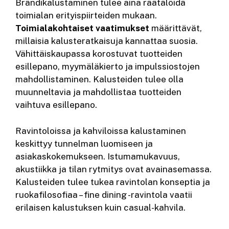
Brändikalustaminen tulee aina räätälöidä
toimialan erityispiirteiden mukaan.
Toimialakohtaiset vaatimukset
määrittävät,
millaisia kalusteratkaisuja kannattaa suosia.
Vähittäiskaupassa korostuvat tuotteiden
esillepano, myymäläkierto ja impulssiostojen
mahdollistaminen. Kalusteiden tulee olla
muunneltavia ja mahdollistaa tuotteiden
vaihtuva esillepano.
Ravintoloissa ja kahviloissa kalustaminen
keskittyy tunnelman luomiseen ja
asiakaskokemukseen. Istumamukavuus,
akustiikka ja tilan rytmitys ovat avainasemassa.
Kalusteiden tulee tukea ravintolan konseptia ja
ruokafilosofiaa – fine dining -ravintola vaatii
erilaisen kalustuksen kuin casual-kahvila.