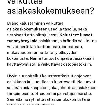
vaikuttaa
asiakaskokemukseen?
Brändikalustaminen vaikuttaa
asiakaskokemukseen usealla tasolla, sekä
tietoisesti että alitajuisesti.
Kalusteet luovat
tunneyhteyksiä
asiakkaan ja brändin välille – ne
voivat herättää luottamusta, innostusta,
mukavuuden tunnetta tai ylellisyyden
kokemusta. Nämä tunteet ohjaavat asiakkaan
käyttäytymistä ja vaikuttavat ostopäätöksiin.
Hyvin suunnitellut kalusteratkaisut ohjaavat
asiakkaan kulkua tilassa luontevasti. Ne luovat
selkeän asiakaspolun, joka johdattaa asiakkaan
tärkeimpien tuotteiden tai palvelujen äärelle.
Samalla ne rytmittävät asiointikokemusta ja