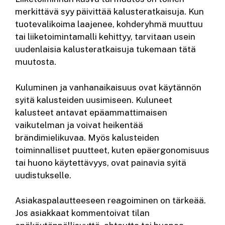
merkittävä syy päivittää kalusteratkaisuja. Kun
tuotevalikoima laajenee, kohderyhmä muuttuu
tai liiketoimintamalli kehittyy, tarvitaan usein
uudenlaisia kalusteratkaisuja tukemaan tätä
muutosta.
Kuluminen ja vanhanaikaisuus ovat käytännön
syitä kalusteiden uusimiseen. Kuluneet
kalusteet antavat epäammattimaisen
vaikutelman ja voivat heikentää
brändimielikuvaa. Myös kalusteiden
toiminnalliset puutteet, kuten epäergonomisuus
tai huono käytettävyys, ovat painavia syitä
uudistukselle.
Asiakaspalautteeseen reagoiminen on tärkeää.
Jos asiakkaat kommentoivat tilan