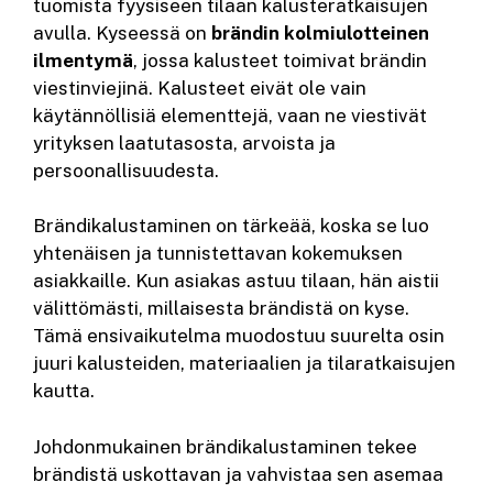
tuomista fyysiseen tilaan kalusteratkaisujen
avulla. Kyseessä on
brändin kolmiulotteinen
ilmentymä
, jossa kalusteet toimivat brändin
viestinviejinä. Kalusteet eivät ole vain
käytännöllisiä elementtejä, vaan ne viestivät
yrityksen laatutasosta, arvoista ja
persoonallisuudesta.
Brändikalustaminen on tärkeää, koska se luo
yhtenäisen ja tunnistettavan kokemuksen
asiakkaille. Kun asiakas astuu tilaan, hän aistii
välittömästi, millaisesta brändistä on kyse.
Tämä ensivaikutelma muodostuu suurelta osin
juuri kalusteiden, materiaalien ja tilaratkaisujen
kautta.
Johdonmukainen brändikalustaminen tekee
brändistä uskottavan ja vahvistaa sen asemaa