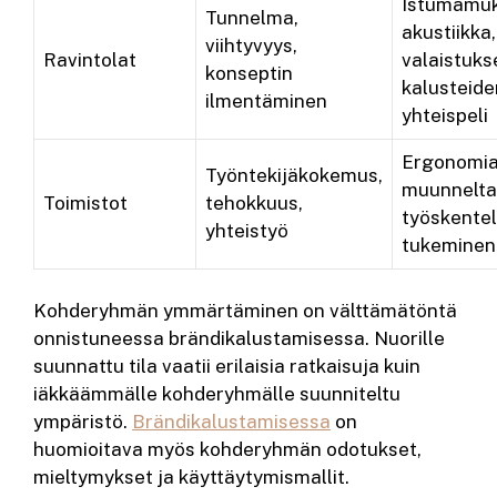
Istumamuk
Tunnelma,
akustiikka,
viihtyvyys,
Ravintolat
valaistuks
konseptin
kalusteide
ilmentäminen
yhteispeli
Ergonomia
Työntekijäkokemus,
muunneltav
Toimistot
tehokkuus,
työskente
yhteistyö
tukeminen
Kohderyhmän ymmärtäminen on välttämätöntä
onnistuneessa brändikalustamisessa. Nuorille
suunnattu tila vaatii erilaisia ratkaisuja kuin
iäkkäämmälle kohderyhmälle suunniteltu
ympäristö.
Brändikalustamisessa
on
huomioitava myös kohderyhmän odotukset,
mieltymykset ja käyttäytymismallit.