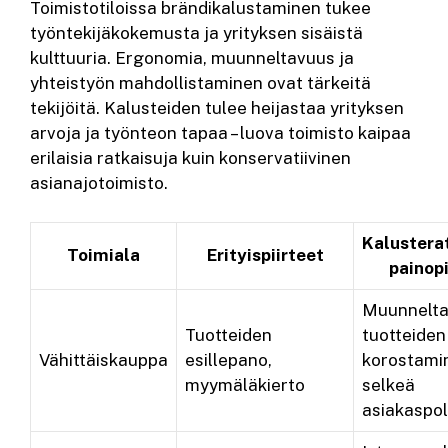
Toimistotiloissa brändikalustaminen tukee
työntekijäkokemusta ja yrityksen sisäistä
kulttuuria. Ergonomia, muunneltavuus ja
yhteistyön mahdollistaminen ovat tärkeitä
tekijöitä. Kalusteiden tulee heijastaa yrityksen
arvoja ja työnteon tapaa – luova toimisto kaipaa
erilaisia ratkaisuja kuin konservatiivinen
asianajotoimisto.
Kalustera
Toimiala
Erityispiirteet
painop
Muunnelta
Tuotteiden
tuotteiden
Vähittäiskauppa
esillepano,
korostami
myymäläkierto
selkeä
asiakaspo