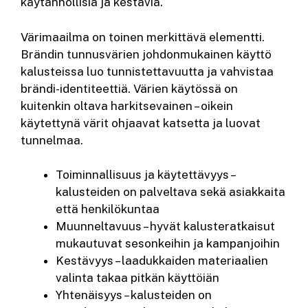
käytännöllisiä ja kestäviä.
Värimaailma on toinen merkittävä elementti.
Brändin tunnusvärien johdonmukainen käyttö
kalusteissa luo tunnistettavuutta ja vahvistaa
brändi-identiteettiä. Värien käytössä on
kuitenkin oltava harkitsevainen – oikein
käytettynä värit ohjaavat katsetta ja luovat
tunnelmaa.
Toiminnallisuus ja käytettävyys –
kalusteiden on palveltava sekä asiakkaita
että henkilökuntaa
Muunneltavuus – hyvät kalusteratkaisut
mukautuvat sesonkeihin ja kampanjoihin
Kestävyys – laadukkaiden materiaalien
valinta takaa pitkän käyttöiän
Yhtenäisyys – kalusteiden on