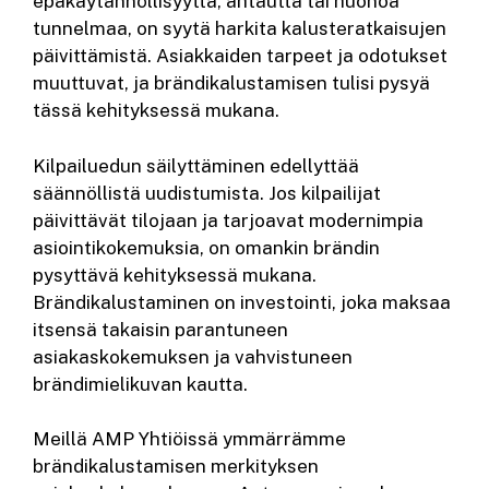
epäkäytännöllisyyttä, ahtautta tai huonoa
tunnelmaa, on syytä harkita kalusteratkaisujen
päivittämistä. Asiakkaiden tarpeet ja odotukset
muuttuvat, ja brändikalustamisen tulisi pysyä
tässä kehityksessä mukana.
Kilpailuedun säilyttäminen edellyttää
säännöllistä uudistumista. Jos kilpailijat
päivittävät tilojaan ja tarjoavat modernimpia
asiointikokemuksia, on omankin brändin
pysyttävä kehityksessä mukana.
Brändikalustaminen on investointi, joka maksaa
itsensä takaisin parantuneen
asiakaskokemuksen ja vahvistuneen
brändimielikuvan kautta.
Meillä AMP Yhtiöissä ymmärrämme
brändikalustamisen merkityksen