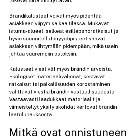
tekevät siitä miellyttävän.
Brändikalusteet voivat myös pidentää
asiakkaan viipymisaikaa tilassa. Mukavat
istuma-alueet, selkeät esillepanoratkaisut ja
hyvin suunnitellut myyntipisteet saavat
asiakkaan viihtymään pidempään, mikä usein
johtaa suurempiin ostoksiin.
Kalusteet viestivät myös brändin arvoista.
Ekologiset materiaalivalinnat, kestävät
ratkaisut tai paikallisuuden korostaminen
välittävät viestiä brändin vastuullisuudesta.
Vastaavasti laadukkaat materiaalit ja
viimeistellyt yksityiskohdat kertovat brändin
laatulupauksesta.
Mitkä ovat onnistuneen