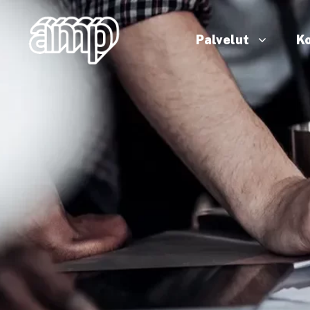
Siirry
sisältöön
Palvelut
Ko