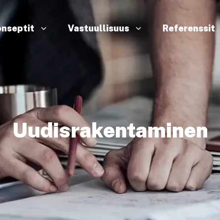
nseptit
Vastuullisuus
Referenssit
Uudisrakentaminen