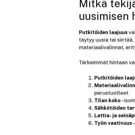
Mitkä tekij
uusimisen 
Putkitöiden laajuus
vai
täytyy uusia tai siirtä
materiaalivalinnat, erit
Tärkeimmät hintaan vaik
Putkitöiden laa
Materiaalivalin
perustuotteet
Tilan koko
– iso
Sähkötöiden tar
Lattia- ja seinä
Työn vaativuus
–