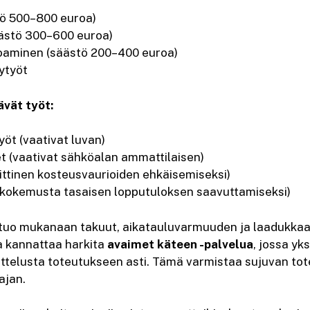
tö 500–800 euroa)
ästö 300–600 euroa)
oaminen (säästö 200–400 euroa)
lytyöt
ävät työt:
työt (vaativat luvan)
 (vaativat sähköalan ammattilaisen)
iittinen kosteusvaurioiden ehkäisemiseksi)
i kokemusta tasaisen lopputuloksen saavuttamiseksi)
 tuo mukanaan takuut, aikatauluvarmuuden ja laadukkaa
 kannattaa harkita
avaimet käteen -palvelua
, jossa yk
ittelusta toteutukseen asti. Tämä varmistaa sujuvan tot
ajan.