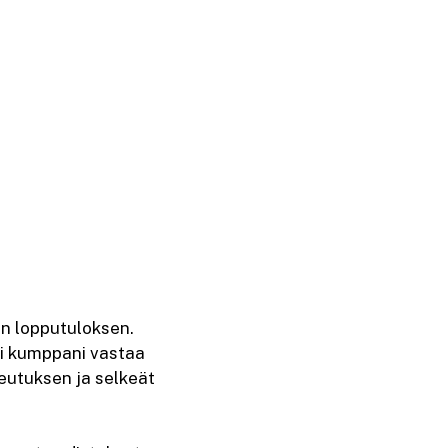
n lopputuloksen.
si kumppani vastaa
eutuksen ja selkeät