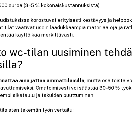
600 euroa (3–5 % kokonaiskustannuksista)
 uudistuksissa korostuvat erityisesti kestävyys ja helppok
 tilat vaativat usein laadukkaampia materiaaleja ja rat
entää käyttöikää merkittävästi.
o wc-tilan uusiminen tehdä 
illa?
nnattaa aina jättää ammattilaisille
, mutta osa töistä v
avuttamiseksi. Omatoimisesti voi säästää 30–50 % työk
idempi aikataulu ja takuiden puuttuminen.
laisten tekemän työn vertailu: