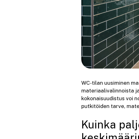
WC-tilan uusiminen mak
materiaalivalinnoista 
kokonaisuudistus voi n
putkitöiden tarve, mate
Kuinka pal
keskimääri