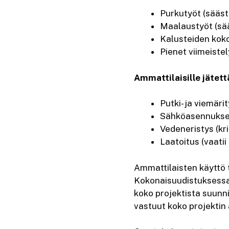
Purkutyöt (sääs
Maalaustyöt (sä
Kalusteiden kok
Pienet viimeiste
Ammattilaisille jätett
Putki- ja viemäri
Sähköasennukset
Vedeneristys (kr
Laatoitus (vaati
Ammattilaisten käyttö
Kokonaisuudistuksessa
koko projektista suunn
vastuut koko projektin 