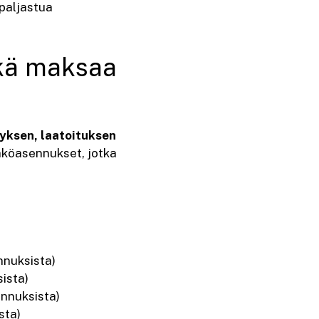
 paljastua
ikä maksaa
tyksen, laatoituksen
ähköasennukset, jotka
nnuksista)
ista)
nnuksista)
sta)