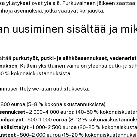
a yllätykset ovat yleisiä. Purkuvaiheen jälkeen saattaa
nhoja asennuksia, jotka vaativat korjausta.
lan uusiminen sisältää ja m
ältää
purkutyöt, putki- ja sähköasennukset, vedeneris
nnuksen
. Kallein yksittäinen vaihe on yleensä putki- ja s
0 % kokonaiskustannuksista.
annuserittely wc-tilan uudistuksesta:
–800 euroa (5–8 % kokonaiskustannuksista)
asennukset
– 2 000–4 000 euroa (40–50 % kokonaiskusta
 pohjatyöt
– 500–1 000 euroa (8–12 % kokonaiskustannuks
takäsittelyt
– 1 000–2 500 euroa (20–25 % kokonaiskusta
rusteet
– 800–2 000 euroa (15–20 % kokonaiskustannuksi