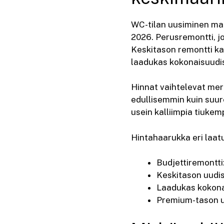
WC-tilan uusiminen m
2026. Perusremontti, j
Keskitason remontti ka
laadukas kokonaisuudis
Hinnat vaihtelevat merk
edullisemmin kuin suure
usein kalliimpia tiukem
Hintahaarukka eri laatu
Budjettiremontti
Keskitason uudis
Laadukas kokona
Premium-tason u