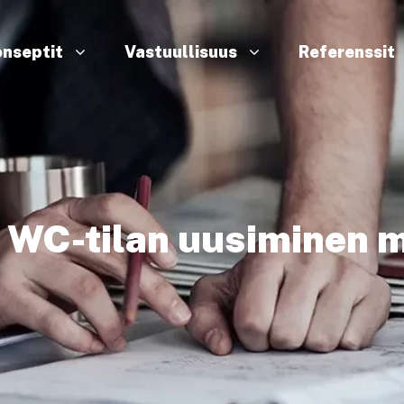
nseptit
Vastuullisuus
Referenssit
n WC-tilan uusiminen