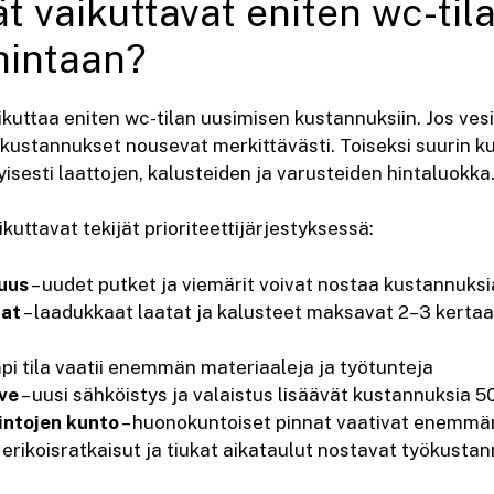
ät vaikuttavat eniten wc-til
hintaan?
kuttaa eniten wc-tilan uusimisen kustannuksiin. Jos vesi
ä, kustannukset nousevat merkittävästi. Toiseksi suurin 
yisesti laattojen, kalusteiden ja varusteiden hintaluokka
uttavat tekijät prioriteettijärjestyksessä:
juus
– uudet putket ja viemärit voivat nostaa kustannuksi
nat
– laadukkaat laatat ja kalusteet maksavat 2–3 kert
mpi tila vaatii enemmän materiaaleja ja työtunteja
ve
– uusi sähköistys ja valaistus lisäävät kustannuksia 5
pintojen kunto
– huonokuntoiset pinnat vaativat enemmän
 erikoisratkaisut ja tiukat aikataulut nostavat työkusta