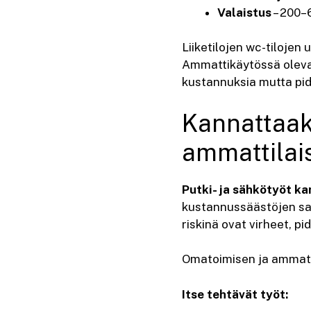
Valaistus
– 200–
Liiketilojen wc-tilojen
Ammattikäytössä olevat
kustannuksia mutta pid
Kannattaak
ammattilais
Putki- ja sähkötyöt ka
kustannussäästöjen sa
riskinä ovat virheet, p
Omatoimisen ja ammatti
Itse tehtävät työt: