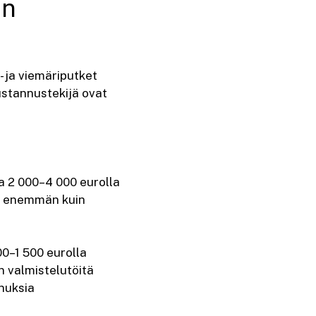
an
- ja viemäriputket
kustannustekijä ovat
.
a 2 000–4 000 eurolla
aa enemmän kuin
00–1 500 eurolla
 valmistelutöitä
nnuksia