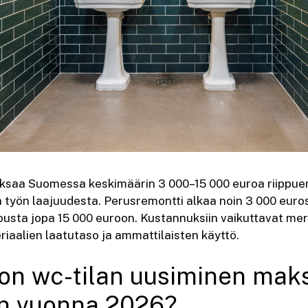
saa Suomessa keskimäärin 3 000–15 000 euroa riippuen 
ja työn laajuudesta. Perusremontti alkaa noin 3 000 euro
ousta jopa 15 000 euroon. Kustannuksiin vaikuttavat me
riaalien laatutaso ja ammattilaisten käyttö.
jon wc-tilan uusiminen mak
n vuonna 2026?