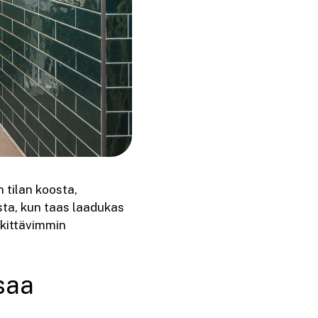
tilan koosta,
sta, kun taas laadukas
rkittävimmin
saa