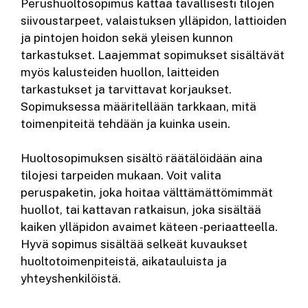
Perushuoltosopimus kattaa tavallisesti tilojen
siivoustarpeet, valaistuksen ylläpidon, lattioiden
ja pintojen hoidon sekä yleisen kunnon
tarkastukset. Laajemmat sopimukset sisältävät
myös kalusteiden huollon, laitteiden
tarkastukset ja tarvittavat korjaukset.
Sopimuksessa määritellään tarkkaan, mitä
toimenpiteitä tehdään ja kuinka usein.
Huoltosopimuksen sisältö räätälöidään aina
tilojesi tarpeiden mukaan. Voit valita
peruspaketin, joka hoitaa välttämättömimmät
huollot, tai kattavan ratkaisun, joka sisältää
kaiken ylläpidon avaimet käteen -periaatteella.
Hyvä sopimus sisältää selkeät kuvaukset
huoltotoimenpiteistä, aikatauluista ja
yhteyshenkilöistä.