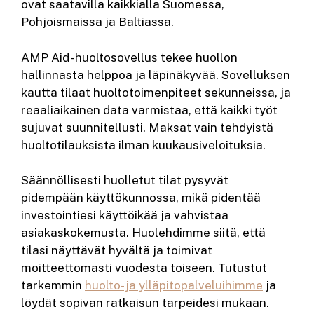
ovat saatavilla kaikkialla Suomessa,
Pohjoismaissa ja Baltiassa.
AMP Aid -huoltosovellus tekee huollon
hallinnasta helppoa ja läpinäkyvää. Sovelluksen
kautta tilaat huoltotoimenpiteet sekunneissa, ja
reaaliaikainen data varmistaa, että kaikki työt
sujuvat suunnitellusti. Maksat vain tehdyistä
huoltotilauksista ilman kuukausiveloituksia.
Säännöllisesti huolletut tilat pysyvät
pidempään käyttökunnossa, mikä pidentää
investointiesi käyttöikää ja vahvistaa
asiakaskokemusta. Huolehdimme siitä, että
tilasi näyttävät hyvältä ja toimivat
moitteettomasti vuodesta toiseen. Tutustut
tarkemmin
huolto- ja ylläpitopalveluihimme
ja
löydät sopivan ratkaisun tarpeidesi mukaan.