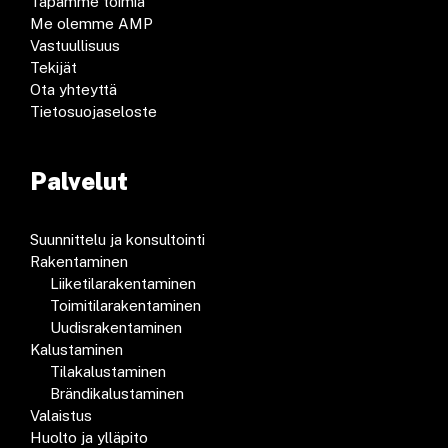
Tapamme toimia
Me olemme AMP
Vastuullisuus
Tekijät
Ota yhteyttä
Tietosuojaseloste
Palvelut
Suunnittelu ja konsultointi
Rakentaminen
Liiketilarakentaminen
Toimitilarakentaminen
Uudisrakentaminen
Kalustaminen
Tilakalustaminen
Brändikalustaminen
Valaistus
Huolto ja ylläpito