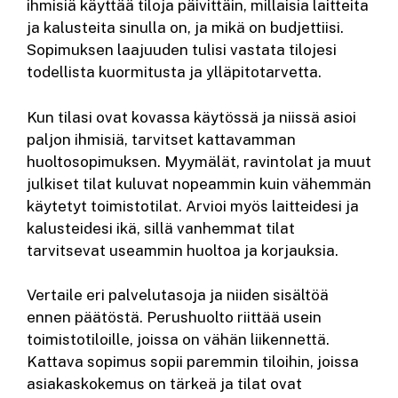
ihmisiä käyttää tiloja päivittäin, millaisia laitteita
ja kalusteita sinulla on, ja mikä on budjettiisi.
Sopimuksen laajuuden tulisi vastata tilojesi
todellista kuormitusta ja ylläpitotarvetta.
Kun tilasi ovat kovassa käytössä ja niissä asioi
paljon ihmisiä, tarvitset kattavamman
huoltosopimuksen. Myymälät, ravintolat ja muut
julkiset tilat kuluvat nopeammin kuin vähemmän
käytetyt toimistotilat. Arvioi myös laitteidesi ja
kalusteidesi ikä, sillä vanhemmat tilat
tarvitsevat useammin huoltoa ja korjauksia.
Vertaile eri palvelutasoja ja niiden sisältöä
ennen päätöstä. Perushuolto riittää usein
toimistotiloille, joissa on vähän liikennettä.
Kattava sopimus sopii paremmin tiloihin, joissa
asiakaskokemus on tärkeä ja tilat ovat