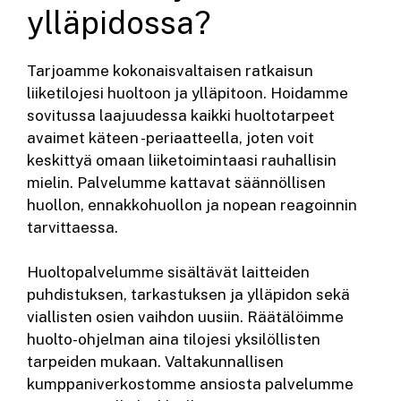
ylläpidossa?
Tarjoamme kokonaisvaltaisen ratkaisun
liiketilojesi huoltoon ja ylläpitoon. Hoidamme
sovitussa laajuudessa kaikki huoltotarpeet
avaimet käteen -periaatteella, joten voit
keskittyä omaan liiketoimintaasi rauhallisin
mielin. Palvelumme kattavat säännöllisen
huollon, ennakkohuollon ja nopean reagoinnin
tarvittaessa.
Huoltopalvelumme sisältävät laitteiden
puhdistuksen, tarkastuksen ja ylläpidon sekä
viallisten osien vaihdon uusiin. Räätälöimme
huolto-ohjelman aina tilojesi yksilöllisten
tarpeiden mukaan. Valtakunnallisen
kumppaniverkostomme ansiosta palvelumme