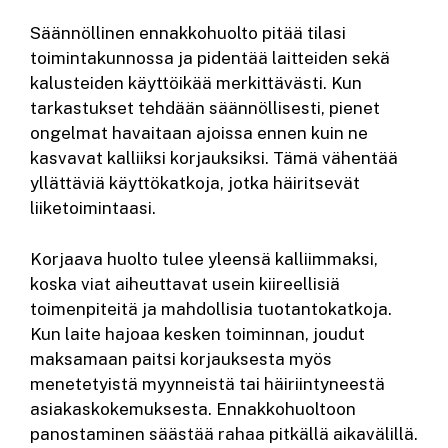
Säännöllinen ennakkohuolto pitää tilasi
toimintakunnossa ja pidentää laitteiden sekä
kalusteiden käyttöikää merkittävästi. Kun
tarkastukset tehdään säännöllisesti, pienet
ongelmat havaitaan ajoissa ennen kuin ne
kasvavat kalliiksi korjauksiksi. Tämä vähentää
yllättäviä käyttökatkoja, jotka häiritsevät
liiketoimintaasi.
Korjaava huolto tulee yleensä kalliimmaksi,
koska viat aiheuttavat usein kiireellisiä
toimenpiteitä ja mahdollisia tuotantokatkoja.
Kun laite hajoaa kesken toiminnan, joudut
maksamaan paitsi korjauksesta myös
menetetyistä myynneistä tai häiriintyneestä
asiakaskokemuksesta. Ennakkohuoltoon
panostaminen säästää rahaa pitkällä aikavälillä.