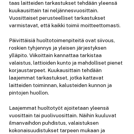
taas laitteiden tarkastukset tehdään yleensä
kuukausittain tai neljännesvuosittain.
Vuosittaiset perusteelliset tarkastukset
varmistavat, että kaikki toimii moitteettomasti.
Päivittäisiä huoltotoimenpiteitä ovat siivous,
roskien tyhjennys ja yleisen järjestyksen
ylläpito. Viikoittain kannattaa tarkistaa
valaistus, lattioiden kunto ja mahdolliset pienet
korjaustarpeet. Kuukausittain tehdään
laajemmat tarkastukset, jotka kattavat
laitteiden toiminnan, kalusteiden kunnon ja
pintojen huollon.
Laajemmat huoltotyöt ajoitetaan yleensä
vuosittain tai puolivuosittain. Näihin kuuluvat
ilmanvaihdon puhdistus, valaistuksen
kokonaisuudistukset tarpeen mukaan ja