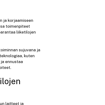
yn ja korjaamiseen
ssa toimenpiteet
arantaa liiketilojen
ketoiminnan sujuvana ja
teknologiaa, kuten
a ja ennustaa
iteet.
ilojen
n laitteet ja