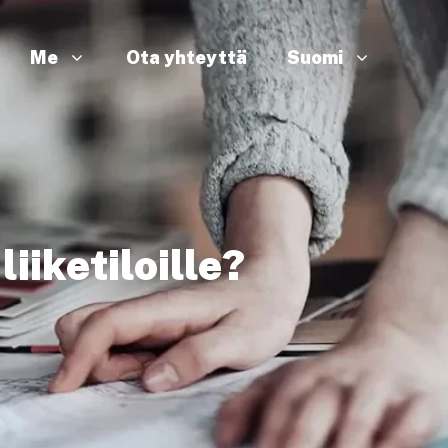
Me
Ota yhteyttä
Suomi
iiketiloille?