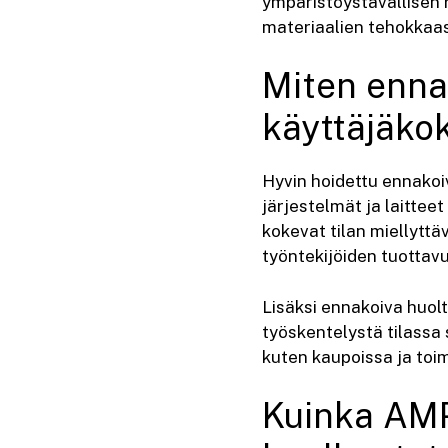
ympäristöystävällisen 
materiaalien tehokkaas
Miten ennak
käyttäjäk
Hyvin hoidettu ennakoi
järjestelmät ja laitteet
kokevat tilan miellytt
työntekijöiden tuottav
Lisäksi ennakoiva huolto
työskentelystä tilassa
kuten kaupoissa ja toim
Kuinka AMP