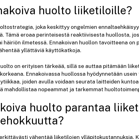
akoiva huolto liiketiloille?
oltostrategia, joka keskittyy ongelmien ennaltaehkäisy
ä. Tämä eroaa perinteisestä reaktiivisesta huollosta, jo
ai häiriön ilmetessä. Ennakoivan huollon tavoitteena on p
ähentää yllättäviä käyttökatkoja.
huolto on erityisen tärkeää, sillä se auttaa pitämään lii
 korkeana. Ennakoivassa huollossa hyödynnetään usein 
ytiikkaa, joiden avulla voidaan seurata laitteiden kunto
ämä mahdollistaa nopeammat ja tarkemmat huoltotoimenp
oiva huolto parantaa liiket
tehokkuutta?
rkittävästi vähentää liiketilojen ylläpitokustannuksia. Ku