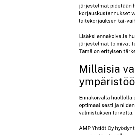
järjestelmät pidetään h
korjauskustannukset vä
laitekorjauksen tai -va
Lisäksi ennakoivalla hu
järjestelmät toimivat 
Tämä on erityisen tärke
Millaisia v
ympäristö
Ennakoivalla huollolla 
optimaalisesti ja niide
valmistuksen tarvetta.
AMP Yhtiöt Oy hyödyntä