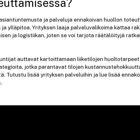
teuttamisessa?
asiantuntemusta ja palveluja ennakoivan huollon toteu
ua ja ylläpitoa. Yrityksen laaja palveluvalikoima kattaa r
sen ja logistiikan, joten se voi tarjota räätälöityjä ratkai
ntijat auttavat kartoittamaan liiketilojen huoltotarpee
ategioita, jotka parantavat tilojen kustannustehokkuutt
ä. Tutustu lisää yrityksen palveluihin ja lue lisää ennak
a
.