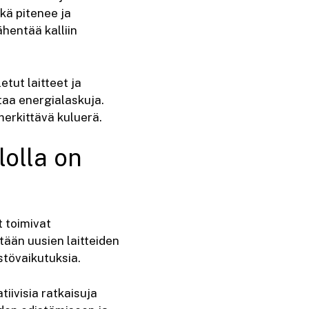
kä pitenee ja
hentää kalliin
tut laitteet ja
taa energialaskuja.
merkittävä kuluerä.
lolla on
t toimivat
tään uusien laitteiden
tövaikutuksia.
ivisia ratkaisuja