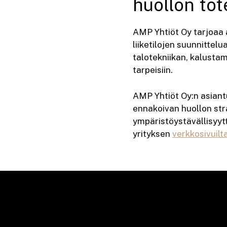
huollon to
AMP Yhtiöt Oy tarjoaa 
liiketilojen suunnittel
talotekniikan, kalustami
tarpeisiin.
AMP Yhtiöt Oy:n asiantu
ennakoivan huollon str
ympäristöystävällisyytt
yrityksen
verkkosivuilt