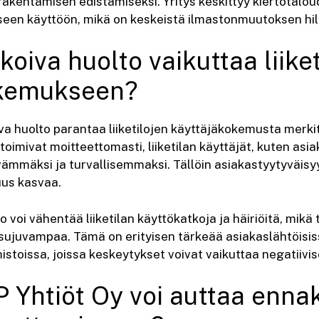
rakentamisen edistämiseksi. Yritys keskittyy kiertotalo
een käyttöön, mikä on keskeistä ilmastonmuutoksen hil
oiva huolto vaikuttaa liiket
okemukseen?
va huolto parantaa liiketilojen käyttäjäkokemusta merkit
 toimivat moitteettomasti, liiketilan käyttäjät, kuten asia
ävämmäksi ja turvallisemmaksi. Tällöin asiakastyytyväisy
uus kasvaa.
 voi vähentää liiketilan käyttökatkoja ja häiriöitä, mikä 
 sujuvampaa. Tämä on erityisen tärkeää asiakaslähtöisis
istoissa, joissa keskeytykset voivat vaikuttaa negatiivise
 Yhtiöt Oy voi auttaa enna