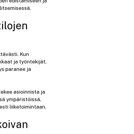
uden edistämiseen ja
litsemisessä.
ilojen
tävästi. Kun
kkaat ja työntekijät,
ys paranee ja
tekee asioinnista ja
sä ympäristöissä,
sti liiketoimintaan.
koivan