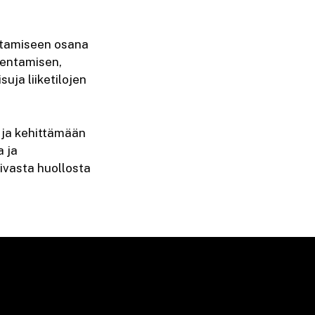
ttamiseen osana
akentamisen,
suja liiketilojen
t ja kehittämään
a ja
oivasta huollosta