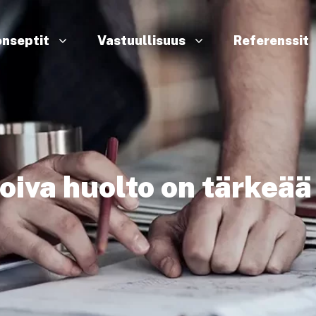
nseptit
Vastuullisuus
Referenssit
iva huolto on tärkeää l