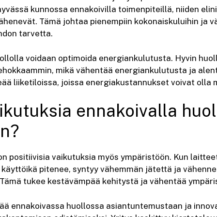
yvässä kunnossa ennakoivilla toimenpiteillä, niiden elini
henevät. Tämä johtaa pienempiin kokonaiskuluihin ja vä
ihdon tarvetta.
ollolla voidaan optimoida energiankulutusta. Hyvin huolle
tehokkaammin, mikä vähentää energiankulutusta ja alen
ää liiketiloissa, joissa energiakustannukset voivat olla 
aikutuksia ennakoivalla huol
ön?
on positiivisia vaikutuksia myös ympäristöön. Kun laittee
n käyttöikä pitenee, syntyy vähemmän jätettä ja vähenne
 Tämä tukee kestävämpää kehitystä ja vähentää ympäris
ä ennakoivassa huollossa asiantuntemustaan ja innovati