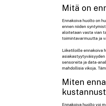
Mitä on enn
Ennakoiva huolto on hu
ennen niiden syntymist
aloitetaan vasta vian t
toimintavarmuutta ja v
Liiketiloille ennakoiva 
asiakastyytyväisyyden
sensoreita ja data-anal
mahdollisia vikoja. T
Miten ennak
kustannus
Ennakoiva huolto voi me