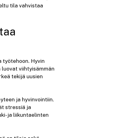
ltu tila vahvistaa
ttaa
ja työtehoon. Hyvin
ja luovat viihtyisämmän
rkeä tekijä uusien
yteen ja hyvinvointiin.
t stressiä ja
- ja liikuntaelinten