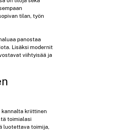
ä on tiloja sekä
oisempaan
opivan tilan, työn
a haluaa panostaa
iota. Lisäksi modernit
rvostavat viihtyisää ja
en
kannalta kriittinen
tä toimialasi
ä luotettava toimija,