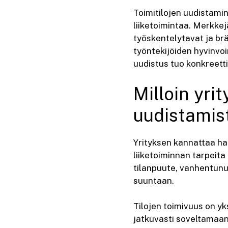
Toimitilojen uudistamin
liiketoimintaa. Merkke
työskentelytavat ja brä
työntekijöiden hyvinvoi
uudistus tuo konkreettis
Milloin yri
uudistamis
Yrityksen kannattaa har
liiketoiminnan tarpeita
tilanpuute, vanhentunu
suuntaan.
Tilojen toimivuus on yk
jatkuvasti soveltamaan 