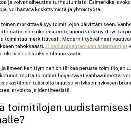
koa ja voivat aiheuttaa turhautumista. Esimerkiksi avokont
loja, voi haitata keskittymistä ja yhteistyötä.
 toinen merkittävä syy toimitilojen päivittämiseen. Van
riittämätön sähkökapasiteetti, huono verkkoyhteys tai pu
taa toimintaa merkittävästi. Modernit työvälineet vaativ
akseen tehokkaasti.
Liiketilarakentamisen asiantuntijat
v
 teknisiä uudistuksia tilanne vaatii.
ja ilmeen kehittyminen on tärkeä peruste toimitilojen u
istunut, mutta toimitilat heijastavat vanhaa ilmettä, voi 
asiakastilojen tulisi olla linjassa yrityksen nykyisen bränd
ksesi arvoista ja identiteetistä.
ä toimitilojen uudistamises
nalle?