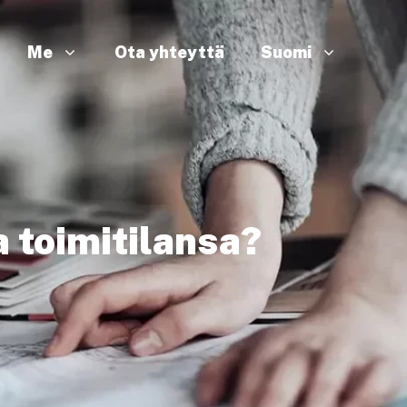
Me
Ota yhteyttä
Suomi
a toimitilansa?