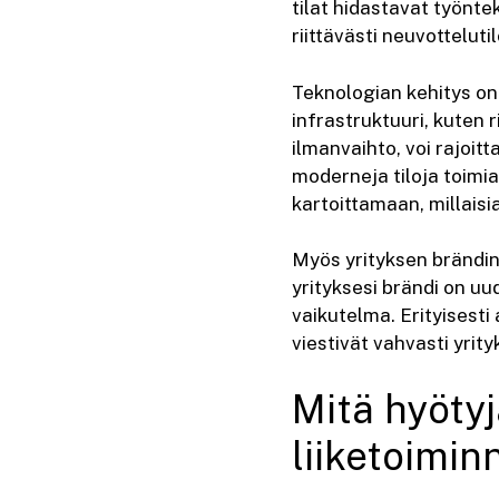
tilat hidastavat työnte
riittävästi neuvotteluti
Teknologian kehitys on
infrastruktuuri, kuten 
ilmanvaihto, voi rajoit
moderneja tiloja toimi
kartoittamaan, millaisia
Myös yrityksen brändin 
yrityksesi brändi on uud
vaikutelma. Erityisesti 
viestivät vahvasti yrity
Mitä hyötyj
liiketoimin