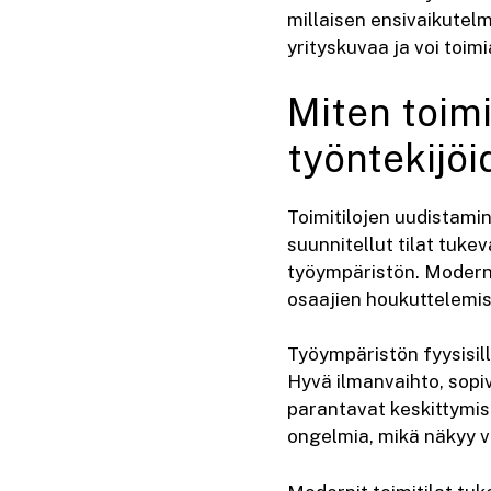
millaisen ensivaikutelm
yrityskuvaa ja voi toimi
Miten toimi
työntekijöi
Toimitilojen uudistamin
suunnitellut tilat tuke
työympäristön. Modernit
osaajien houkuttelemis
Työympäristön fyysisill
Hyvä ilmanvaihto, sopiv
parantavat keskittymisk
ongelmia, mikä näkyy v