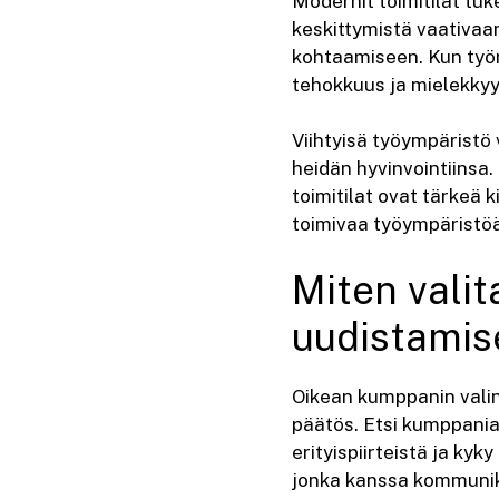
Modernit toimitilat tuk
keskittymistä vaativa
kohtaamiseen. Kun työnt
tehokkuus ja mielekkyy
Viihtyisä työympäristö 
heidän hyvinvointiinsa.
toimitilat ovat tärkeä k
toimivaa työympäristöä
Miten valit
uudistamis
Oikean kumppanin valint
päätös. Etsi kumppania
erityispiirteistä ja kyk
jonka kanssa kommunikaa