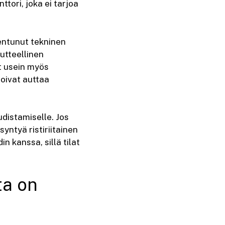
tori, joka ei tarjoa
hentunut tekninen
utteellinen
at usein myös
oivat auttaa
udistamiselle. Jos
syntyä ristiriitainen
in kanssa, sillä tilat
ta on