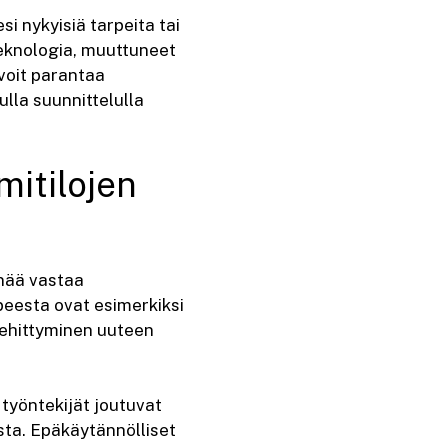
si nykyisiä tarpeita tai
teknologia, muuttuneet
 voit parantaa
ulla suunnittelulla
mitilojen
enää vastaa
rpeesta ovat esimerkiksi
kehittyminen uuteen
 työntekijät joutuvat
osta. Epäkäytännölliset