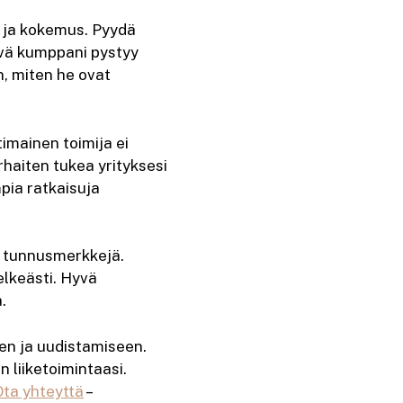
t ja kokemus. Pyydä
yvä kumppani pystyy
, miten he ovat
imainen toimija ei
rhaiten tukea yrityksesi
pia ratkaisuja
n tunnusmerkkejä.
elkeästi. Hyvä
.
een ja uudistamiseen.
 liiketoimintaasi.
Ota yhteyttä
–