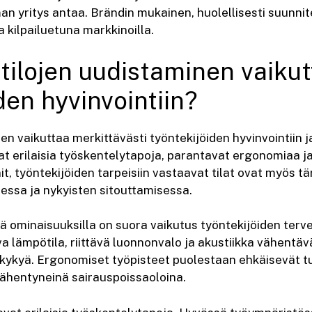
an yritys antaa. Brändin mukainen, huolellisesti suunnite
a kilpailuetuna markkinoilla.
tilojen uudistaminen vaiku
den hyvinvointiin?
en vaikuttaa merkittävästi työntekijöiden hyvinvointiin 
vat erilaisia työskentelytapoja, parantavat ergonomiaa 
, työntekijöiden tarpeisiin vastaavat tilat ovat myös tä
essa ja nykyisten sitouttamisessa.
ä ominaisuuksilla on suora vaikutus työntekijöiden terve
a lämpötila, riittävä luonnonvalo ja akustiikka vähentävä
ykyä. Ergonomiset työpisteet puolestaan ehkäisevät tuki
ähentyneinä sairauspoissaoloina.