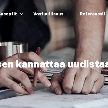
nseptit
Vastuullisuus
Referenssit
sen kannattaa uudista