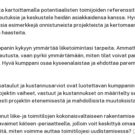
ta kartoittamalla potentiaalisten toimijoiden referenssi
eutuksia ja keskustele heidän asiakkaidensa kanssa. H
sia esimerkkejä onnistuneista projekteista ja kertomaan
 haasteita.
panin kykyyn ymmärtää liiketoimintasi tarpeita. Ammatt
teutusta, vaan pyrkii ymmärtämään, miten tilat voivat pa
ta. Hyvä kumppani osaa kyseenalaistaa ja ehdottaa parem
kataulut ja kustannusarviot ovat luotettavan kumppani
rojektin vaiheet, vastuut ja kustannukset on määritelty s
esti projektin etenemisestä ja mahdollisista muutoksista
nut liike- ja toimitilojen kokonaisvaltaiseen rakentamis
aimet käteen -periaatteella, jolloin voit keskittyä omaan
iitä, miten voimme auttaa toimitilojesi uudistamisessa?