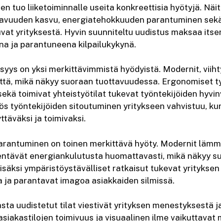
en tuo liiketoiminnalle useita konkreettisia hyötyjä. Näi
ttavuuden kasvu, energiatehokkuuden parantuminen sek
vat yrityksestä. Hyvin suunniteltu uudistus maksaa itse
a ja parantuneena kilpailukykynä.
syys on yksi merkittävimmistä hyödyistä. Modernit, viihtyi
yttä, mikä näkyy suoraan tuottavuudessa. Ergonomiset t
 sekä toimivat yhteistyötilat tukevat työntekijöiden hyvi
ös työntekijöiden sitoutuminen yritykseen vahvistuu, ku
täväksi ja toimivaksi.
antuminen on toinen merkittävä hyöty. Modernit lämmit
hentävät energiankulutusta huomattavasti, mikä näkyy 
isäksi ympäristöystävälliset ratkaisut tukevat yrityksen
a ja parantavat imagoa asiakkaiden silmissä.
ta uudistetut tilat viestivät yrityksen menestyksestä ja
asiakastilojen toimivuus ja visuaalinen ilme vaikuttavat 