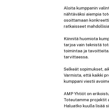
Aloita kumppanin valin
nähtäväksi aiempia tot
osoittamaan konkreetti
ratkaisseet mahdollisia
Kiinnitä huomiota kump
tarjoa vain teknistä to
toimintaa ja tavoittei
tarvittaessa.
Selkeät sopimukset, ai
Varmista, että kaikki p
kumppani viestii avoim
AMP Yhtiöt on erikoistu
Toteutamme projektit av
Haluatko kuulla lisää s