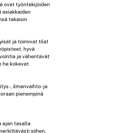
tä ovat työntekijöiden
ä asiakkaiden
nsä takaisin
sät ja toimivat tilat
yöpisteet, hyvä
nvointia ja vähentävät
n he kokevat
ys-, ilmanvaihto- ja
suoraan pienempinä
 ajan tasalla
merkittävästi siihen,