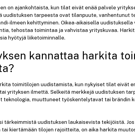
en on ajankohtaista, kun tilat eivät enää palvele yritykse
jä uudistuksen tarpeesta ovat tilanpuute, vanhentunut 
ndi-ilmeen kehittyminen. Oikea-aikaisella uudistuksella
ntia, tehostaa toimintaa ja vahvistaa yrityskuvaa. Harkit
ia hyötyjä liiketoiminnalle.
tyksen kannattaa harkita toi
ta?
kita toimitilojen uudistamista, kun nykyiset tilat eivät 
 tai yrityksen ilmettä. Selkeitä merkkejä uudistuksen ta
t teknologia, muuttuneet työskentelytavat tai brändin 
si tärkeimmistä uudistuksen laukaisevista tekijöistä. Jos
tai kiertämään tilojen rajoitteita, on aika harkita muut