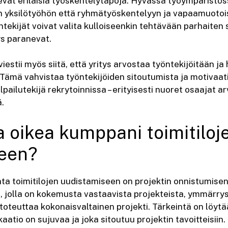
evat erilaisia työskentelytapoja. Hyvässä työympäristöss
an yksilötyöhön että ryhmätyöskentelyyn ja vapaamuot
ekijät voivat valita kulloiseenkin tehtävään parhaiten s
s paranevat.
viestii myös siitä, että yritys arvostaa työntekijöitään j
 Tämä vahvistaa työntekijöiden sitoutumista ja motivaat
ilpailutekijä rekrytoinnissa – erityisesti nuoret osaajat a
.
a oikea kumppani toimitiloj
een?
a toimitilojen uudistamiseen on projektin onnistumisen 
, jolla on kokemusta vastaavista projekteista, ymmärrys
y toteuttaa kokonaisvaltainen projekti. Tärkeintä on löytä
tio on sujuvaa ja joka sitoutuu projektin tavoitteisiin.