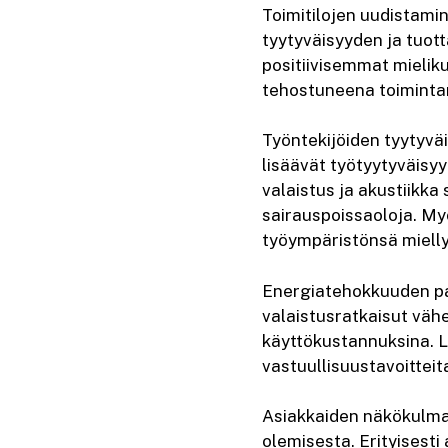
Toimitilojen uudistamin
tyytyväisyyden ja tuo
positiivisemmat mieliku
tehostuneena toimintan
Työntekijöiden tyytyväi
lisäävät työtyytyväisy
valaistus ja akustiikka
sairauspoissaoloja. My
työympäristönsä miellyt
Energiatehokkuuden par
valaistusratkaisut vä
käyttökustannuksina. L
vastuullisuustavoitteit
Asiakkaiden näkökulmas
olemisesta. Erityisesti 