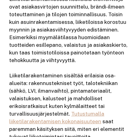
ovat asiakasvirtojen suunnittelu, brändi-ilmeen
toteuttaminen ja tilojen toiminnallisuus. Toisin
kuin asuinrakentamisessa, liiketiloissa korostuu
myynnin ja asiakasviihtyvyyden edistäminen.
Esimerkiksi myymälätilassa huomioidaan
tuotteiden esillepano, valaistus ja asiakaskierto,
kun taas toimistotiloissa painotetaan työnteon
tehokkuutta ja viihtyvyyttä.
Liiketilarakentaminen sisältää erilaisia osa-
alueita: rakennustekniset työt, talotekniikan
(sähkö, LVI, ilmanvaihto), pintamateriaalit,
valaistuksen, kalusteet ja mahdolliset
erikoisratkaisut kuten kylmälaitteet tai
turvallisuusjärjestelmät.
Tutustumalla
liiketilarakentamisen kokonaisuuteen
saat
paremman käsityksen siitä, miten eri elementit
tukevat liiketoimintasi tavoitteita.