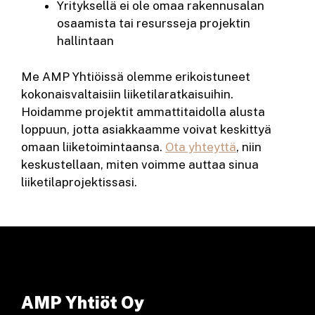
Yrityksellä ei ole omaa rakennusalan
osaamista tai resursseja projektin
hallintaan
Me AMP Yhtiöissä olemme erikoistuneet
kokonaisvaltaisiin liiketilaratkaisuihin.
Hoidamme projektit ammattitaidolla alusta
loppuun, jotta asiakkaamme voivat keskittyä
omaan liiketoimintaansa.
Ota yhteyttä
, niin
keskustellaan, miten voimme auttaa sinua
liiketilaprojektissasi.
AMP Yhtiöt Oy