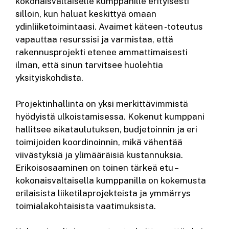
kokonaisvaltaiselle kumppanille erityisesti
silloin, kun haluat keskittyä omaan
ydinliiketoimintaasi. Avaimet käteen -toteutus
vapauttaa resurssisi ja varmistaa, että
rakennusprojekti etenee ammattimaisesti
ilman, että sinun tarvitsee huolehtia
yksityiskohdista.
Projektinhallinta on yksi merkittävimmistä
hyödyistä ulkoistamisessa. Kokenut kumppani
hallitsee aikataulutuksen, budjetoinnin ja eri
toimijoiden koordinoinnin, mikä vähentää
viivästyksiä ja ylimääräisiä kustannuksia.
Erikoisosaaminen on toinen tärkeä etu –
kokonaisvaltaisella kumppanilla on kokemusta
erilaisista liiketilaprojekteista ja ymmärrys
toimialakohtaisista vaatimuksista.