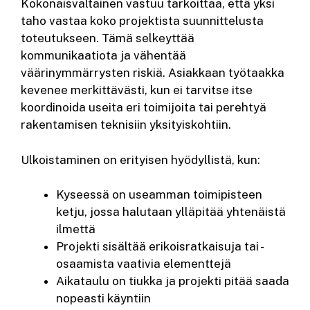
Kokonaisvaltainen vastuu tarkoittaa, että yksi
taho vastaa koko projektista suunnittelusta
toteutukseen. Tämä selkeyttää
kommunikaatiota ja vähentää
väärinymmärrysten riskiä. Asiakkaan työtaakka
kevenee merkittävästi, kun ei tarvitse itse
koordinoida useita eri toimijoita tai perehtyä
rakentamisen teknisiin yksityiskohtiin.
Ulkoistaminen on erityisen hyödyllistä, kun:
Kyseessä on useamman toimipisteen
ketju, jossa halutaan ylläpitää yhtenäistä
ilmettä
Projekti sisältää erikoisratkaisuja tai -
osaamista vaativia elementtejä
Aikataulu on tiukka ja projekti pitää saada
nopeasti käyntiin