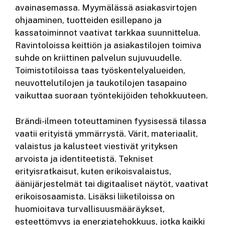
avainasemassa. Myymälässä asiakasvirtojen
ohjaaminen, tuotteiden esillepano ja
kassatoiminnot vaativat tarkkaa suunnittelua.
Ravintoloissa keittiön ja asiakastilojen toimiva
suhde on kriittinen palvelun sujuvuudelle.
Toimistotiloissa taas työskentelyalueiden,
neuvottelutilojen ja taukotilojen tasapaino
vaikuttaa suoraan työntekijöiden tehokkuuteen.
Brändi-ilmeen toteuttaminen fyysisessä tilassa
vaatii erityistä ymmärrystä. Värit, materiaalit,
valaistus ja kalusteet viestivät yrityksen
arvoista ja identiteetistä. Tekniset
erityisratkaisut, kuten erikoisvalaistus,
äänijärjestelmät tai digitaaliset näytöt, vaativat
erikoisosaamista. Lisäksi liiketiloissa on
huomioitava turvallisuusmääräykset,
esteettömyys ja energiatehokkuus, jotka kaikki