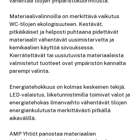
vähentää tilojen ympäristökuormitusta.
Materiaalivalinnoilla on merkittävä vaikutus
WC-tilojen ekologisuuteen. Kestävät,
pitkäikäiset ja helposti puhtaana pidettävät
materiaalit vähentävät uusimistarvetta ja
kemikaalien käyttöä siivouksessa.
Kierrätettävät tai uusiutuvista materiaaleista
valmistetut tuotteet ovat ympäristön kannalta
parempi valinta.
Energiatehokkuus on kolmas keskeinen tekijä.
LED-valaistus, liiketunnistimilla toimivat valot ja
energiatehokas ilmanvaihto vähentävät tilojen
energiankulutusta merkittävästi pitkällä
aikavälillä.
AMP Yhtiöt panostaa materiaalien