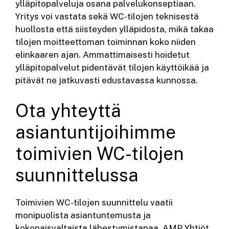
ylläpitopalveluja osana palvelukonseptiaan.
Yritys voi vastata sekä WC-tilojen teknisestä
huollosta että siisteyden ylläpidosta, mikä takaa
tilojen moitteettoman toiminnan koko niiden
elinkaaren ajan. Ammattimaisesti hoidetut
ylläpitopalvelut pidentävät tilojen käyttöikää ja
pitävät ne jatkuvasti edustavassa kunnossa.
Ota yhteyttä
asiantuntijoihimme
toimivien WC-tilojen
suunnittelussa
Toimivien WC-tilojen suunnittelu vaatii
monipuolista asiantuntemusta ja
kokonaisvaltaista lähestymistapaa. AMP Yhtiöt