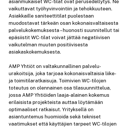
asianmukaiset WC-tilat ovat perusedellytys. Ne
vaikuttavat työhyvinvointiin ja tehokkuuteen.
Asiakkaille saniteettitilat puolestaan
muodostavat tärkeän osan kokonaisvaltaisesta
palvelukokemuksesta – huonosti suunnitellut tai
epäsiistit WC-tilat voivat jättää negatiivisen
vaikutelman muuten positiivisesta
asiakaskokemuksesta.
AMP Yhtiöt on valtakunnallinen palvelu-
urakoitsija, joka tarjoaa kokonaisvaltaisia liike-
ja toimitilaratkaisuja. Toimivien WC-tilojen
toteutus on olennainen osa tilasuunnittelua,
jossa AMP Yhtiöiden laaja-alainen kokemus
erilaisista projekteista auttaa löytämään
optimaaliset ratkaisut. Yrityksellä on
asiantuntemus huomioida sekä tekniset
vaatimukset että käyttäjien tarpeet WC-tilojen