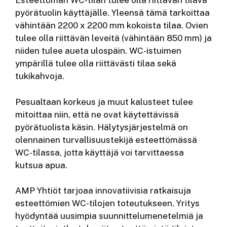
Esteettömän WC-tilan tulee olla riittävän tilava
pyörätuolin käyttäjälle. Yleensä tämä tarkoittaa
vähintään 2200 x 2200 mm kokoista tilaa. Ovien
tulee olla riittävän leveitä (vähintään 850 mm) ja
niiden tulee aueta ulospäin. WC-istuimen
ympärillä tulee olla riittävästi tilaa sekä
tukikahvoja.
Pesualtaan korkeus ja muut kalusteet tulee
mitoittaa niin, että ne ovat käytettävissä
pyörätuolista käsin. Hälytysjärjestelmä on
olennainen turvallisuustekijä esteettömässä
WC-tilassa, jotta käyttäjä voi tarvittaessa
kutsua apua.
AMP Yhtiöt tarjoaa innovatiivisia ratkaisuja
esteettömien WC-tilojen toteutukseen. Yritys
hyödyntää uusimpia suunnittelumenetelmiä ja