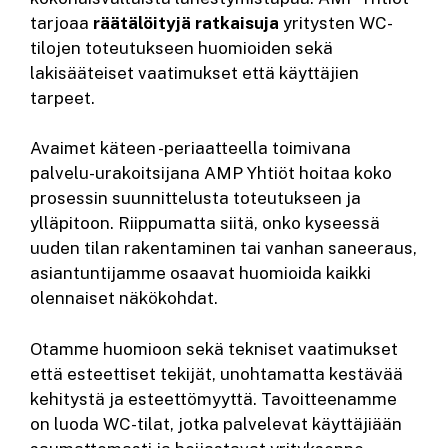
tarjoaa
räätälöityjä ratkaisuja
yritysten WC-
tilojen toteutukseen huomioiden sekä
lakisääteiset vaatimukset että käyttäjien
tarpeet.
Avaimet käteen -periaatteella toimivana
palvelu-urakoitsijana AMP Yhtiöt hoitaa koko
prosessin suunnittelusta toteutukseen ja
ylläpitoon. Riippumatta siitä, onko kyseessä
uuden tilan rakentaminen tai vanhan saneeraus,
asiantuntijamme osaavat huomioida kaikki
olennaiset näkökohdat.
Otamme huomioon sekä tekniset vaatimukset
että esteettiset tekijät, unohtamatta kestävää
kehitystä ja esteettömyyttä. Tavoitteenamme
on luoda WC-tilat, jotka palvelevat käyttäjiään