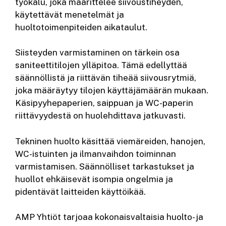
työkalu, joka määrittelee siivoustiheyden,
käytettävät menetelmät ja
huoltotoimenpiteiden aikataulut.
Siisteyden varmistaminen on tärkein osa
saniteettitilojen ylläpitoa. Tämä edellyttää
säännöllistä ja riittävän tiheää siivousrytmiä,
joka määräytyy tilojen käyttäjämäärän mukaan.
Käsipyyhepaperien, saippuan ja WC-paperin
riittävyydestä on huolehdittava jatkuvasti.
Tekninen huolto käsittää viemäreiden, hanojen,
WC-istuinten ja ilmanvaihdon toiminnan
varmistamisen. Säännölliset tarkastukset ja
huollot ehkäisevät isompia ongelmia ja
pidentävät laitteiden käyttöikää.
AMP Yhtiöt tarjoaa kokonaisvaltaisia huolto- ja