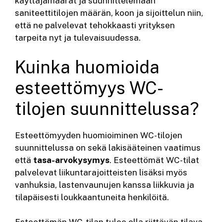
käyttäjämäärät ja suunnittelemaan
saniteettitilojen määrän, koon ja sijoittelun niin,
että ne palvelevat tehokkaasti yrityksen
tarpeita nyt ja tulevaisuudessa.
Kuinka huomioida
esteettömyys WC-
tilojen suunnittelussa?
Esteettömyyden huomioiminen WC-tilojen
suunnittelussa on sekä lakisääteinen vaatimus
että
tasa-arvokysymys
. Esteettömät WC-tilat
palvelevat liikuntarajoitteisten lisäksi myös
vanhuksia, lastenvaunujen kanssa liikkuvia ja
tilapäisesti loukkaantuneita henkilöitä.