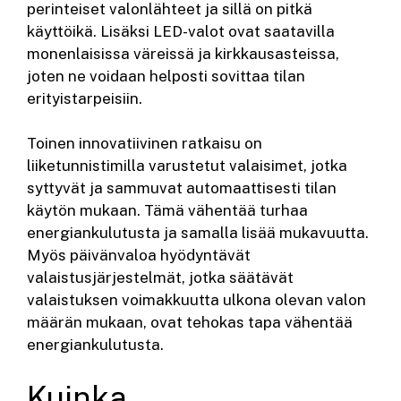
perinteiset valonlähteet ja sillä on pitkä
käyttöikä. Lisäksi LED-valot ovat saatavilla
monenlaisissa väreissä ja kirkkausasteissa,
joten ne voidaan helposti sovittaa tilan
erityistarpeisiin.
Toinen innovatiivinen ratkaisu on
liiketunnistimilla varustetut valaisimet, jotka
syttyvät ja sammuvat automaattisesti tilan
käytön mukaan. Tämä vähentää turhaa
energiankulutusta ja samalla lisää mukavuutta.
Myös päivänvaloa hyödyntävät
valaistusjärjestelmät, jotka säätävät
valaistuksen voimakkuutta ulkona olevan valon
määrän mukaan, ovat tehokas tapa vähentää
energiankulutusta.
Kuinka