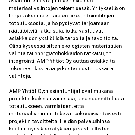
asiantuntemusta ja tukea oikeiden
materiaalivalintojen tekemisessä. Yrityksellä on
laaja kokemus erilaisten liike- ja toimitilojen
toteutuksesta, ja he pystyvät tarjoamaan
räätälöityjä ratkaisuja, jotka vastaavat
asiakkaiden yksilöllisiä tarpeita ja tavoitteita.
Olipa kyseessä sitten ekologisten materiaalien
valinta tai energiatehokkaiden ratkaisujen
integrointi, AMP Yhtiöt Oy auttaa asiakkaita
tekemään kestäviä ja kustannustehokkaita
valintoja.
AMP Yhtiöt Oy:n asiantuntijat ovat mukana
projektin kaikissa vaiheissa, aina suunnittelusta
toteutukseen, varmistaen, että
materiaalivalinnat tukevat kokonaisvaltaisesti
projektin tavoitteita. Heidän palveluihinsa
kuuluu myös kierrätyksen ja vastuullisten