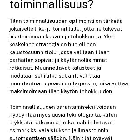
toiminnallisuus?
Tilan toiminnallisuuden optimointi on tärkeää
jokaiselle liike- ja toimitilalle, jotta ne tukevat
liiketoiminnan kasvua ja tehokkuutta. Yksi
keskeinen strategia on huolellinen
kalustesuunnittelu, jossa valitaan tilaan
parhaiten sopivat ja käytännöllisimmät
ratkaisut. Muunneltavat kalusteet ja
modulaariset ratkaisut antavat tilaa
muuntautua nopeasti eri tarpeisiin, mikä auttaa
maksimoimaan tilan käytön tehokkuuden.
Toiminnallisuuden parantamiseksi voidaan
hyödyntää myös uusia teknologioita, kuten
älykkäitä ratkaisuja, jotka mahdollistavat
esimerkiksi valaistuksen ja ilmastoinnin
automaattisen säädön. Näin tilat pysyvät