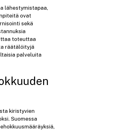
ta lähestymistapaa,
npiteitä ovat
rnisointi sekä
stannuksia
ttaa toteuttaa
a räätälöityjä
taisia palveluita
ehokkuuden
ta kiristyvien
oksi. Suomessa
iatehokkuusmääräyksiä,