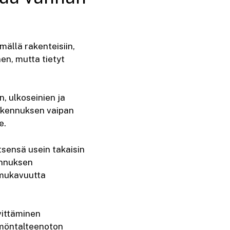
ällä rakenteisiin,
nen, mutta tietyt
, ulkoseinien ja
akennuksen vaipan
e.
sensä usein takaisin
ennuksen
 mukavuutta
vittäminen
mmöntalteenoton