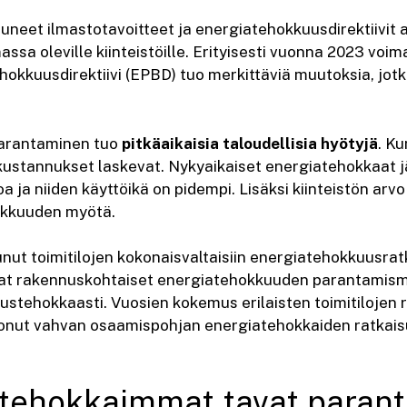
uneet ilmastotavoitteet ja energiatehokkuusdirektiivit 
sa oleville kiinteistöille. Erityisesti vuonna 2023 voi
okkuusdirektiivi (EPBD) tuo merkittäviä muutoksia, jot
arantaminen tuo
pitkäaikaisia taloudellisia hyötyjä
. K
ustannukset laskevat. Nykyaikaiset energiatehokkaat j
ja niiden käyttöikä on pidempi. Lisäksi kiinteistön arv
okkuuden myötä.
nut toimitilojen kokonaisvaltaisiin energiatehokkuusratk
avat rakennuskohtaiset energiatehokkuuden parantamism
ustehokkaasti. Vuosien kokemus erilaisten toimitilojen 
onut vahvan osaamispohjan energiatehokkaiden ratkaisu
 tehokkaimmat tavat paran