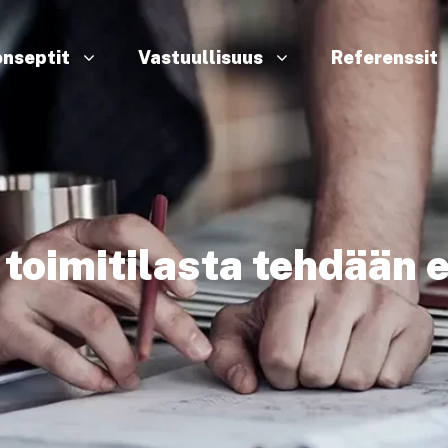
nseptit
Vastuullisuus
Referenssit
 toimitilasta tehdään 