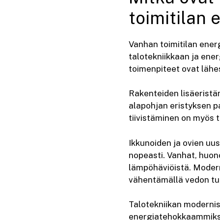
toimitilan
Vanhan toimitilan ener
talotekniikkaan ja ener
toimenpiteet ovat lähes
Rakenteiden lisäeristä
alapohjan eristyksen 
tiivistäminen on myös t
Ikkunoiden ja ovien uu
nopeasti. Vanhat, huon
lämpöhäviöistä. Modern
vähentämällä vedon tu
Talotekniikan modernis
energiatehokkaammiksi