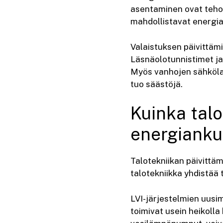
asentaminen ovat tehok
mahdollistavat energia
Valaistuksen päivittäm
Läsnäolotunnistimet ja
Myös vanhojen sähkölai
tuo säästöjä.
Kuinka talo
energianku
Talotekniikan päivittä
talotekniikka yhdistää
LVI-järjestelmien uusi
toimivat usein heikoll