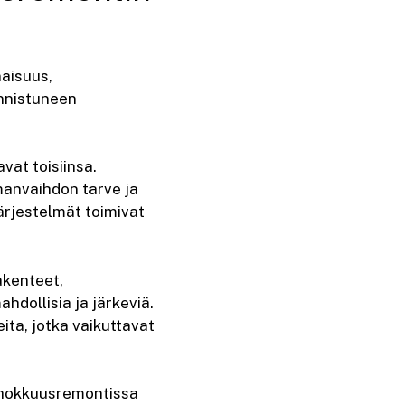
aisuus,
onnistuneen
vat toisiinsa.
manvaihdon tarve ja
järjestelmät toimivat
akenteet,
hdollisia ja järkeviä.
eita, jotka vaikuttavat
tehokkuusremontissa