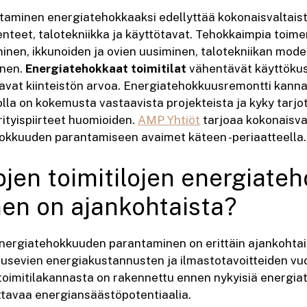
taminen energiatehokkaaksi edellyttää kokonaisvaltais
nteet, talotekniikka ja käyttötavat. Tehokkaimpia toime
inen, ikkunoiden ja ovien uusiminen, talotekniikan mode
inen.
Energiatehokkaat toimitilat
vähentävät käyttöku
tavat kiinteistön arvoa. Energiatehokkuusremontti kanna
olla on kokemusta vastaavista projekteista ja kyky tarjot
rityispiirteet huomioiden.
AMP Yhtiöt
tarjoaa kokonaisval
hokkuuden parantamiseen avaimet käteen -periaatteella.
ojen toimitilojen energiat
en on ajankohtaista?
energiatehokkuuden parantaminen on erittäin ajankohtais
usevien energiakustannusten ja ilmastotavoitteiden vu
ja toimitilakannasta on rakennettu ennen nykyisiä energ
tavaa energiansäästöpotentiaalia.