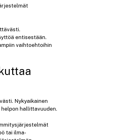
ärjestelmät
tävästi.
yttöä entisestään.
ampiin vaihtoehtoihin
kuttaa
västi. Nykyaikainen
 helpon hallittavuuden.
ämmitysjärjestelmät
ö tai ilma-