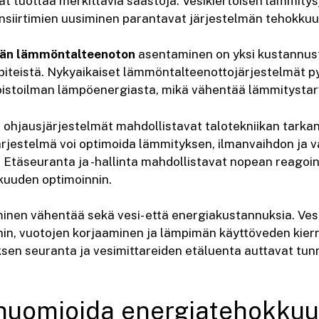
t tuottaa merkittäviä säästöjä. Vesikiertoisen lämmity
siirtimien uusiminen parantavat järjestelmän tehokkuu
män lämmöntalteenoton
asentaminen on yksi kustannu
iteistä. Nykyaikaiset lämmöntalteenottojärjestelmät p
oistoilman lämpöenergiasta, mikä vähentää lämmitystar
 ohjausjärjestelmät mahdollistavat talotekniikan tarkan
estelmä voi optimoida lämmityksen, ilmanvaihdon ja va
Etäseuranta ja -hallinta mahdollistavat nopean reagoin
kuuden optimoinnin.
nen vähentää sekä vesi- että energiakustannuksia. Ves
ihin, vuotojen korjaaminen ja lämpimän käyttöveden kier
ksen seuranta ja vesimittareiden etäluenta auttavat t
 huomioida energiatehokku