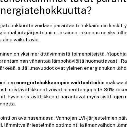
 energiatehokkuutta?
giatehokkuutta voidaan parantaa tehokkaimmin keskittym
gianhallintajärjestelmiin. Jokainen rakennus on yksilölli
 aina vaikuttavia.
minen on yksi merkittävimmistä toimenpiteistä. Yläpohjan
parantaminen vähentää lämpöhäviöitä huomattavasti. R
ärkeää, sillä ilmavuodot ovat yleinen energiahukan lähd
siminen
energiatehokkaampiin vaihtoehtoihin
maksaa it
osti eristävät ikkunat voivat aiheuttaa jopa 15-30% rak
it, hyvin eristävät ikkunat parantavat myös sisätilojen
nnetta.
ointi on avainasemassa. Vanhojen LVI-järjestelmien päi
, lämmitysjärjestelmän optimointi ja ilmanvaihdon lä