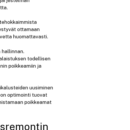
sjärjestelmän
tta.
stehokkaimmista
ystyvät ottamaan
vetta huomattavasti.
 hallinnan.
laistuksen todellisen
nin poikkeamiin ja
ikalusteiden uusiminen
ron optimointi tuovat
unnistamaan poikkeamat
usremontin