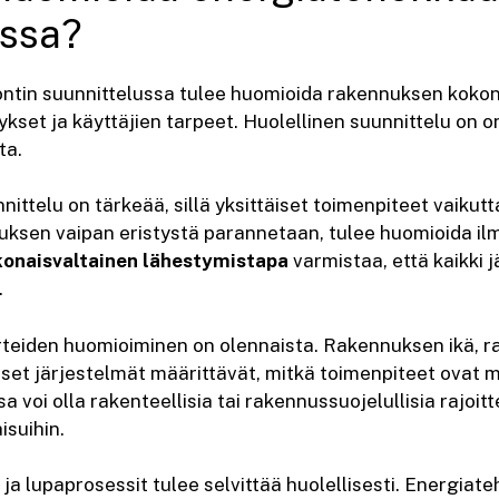
ussa?
tin suunnittelussa tulee huomioida rakennuksen kokon
kset ja käyttäjien tarpeet. Huolellinen suunnittelu on 
ta.
ittelu on tärkeää, sillä yksittäiset toimenpiteet vaikutta
uksen vaipan eristystä parannetaan, tulee huomioida il
onaisvaltainen lähestymistapa
varmistaa, että kaikki 
.
rteiden huomioiminen on olennaista. Rakennuksen ikä, r
iset järjestelmät määrittävät, mitkä toimenpiteet ovat ma
voi olla rakenteellisia tai rakennussuojelullisia rajoitt
suihin.
a lupaprosessit tulee selvittää huolellisesti. Energia