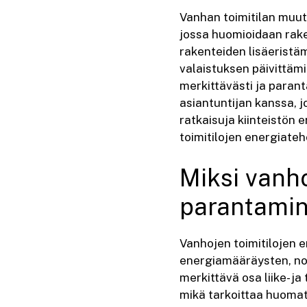
Vanhan toimitilan muut
jossa huomioidaan rake
rakenteiden lisäeristäm
valaistuksen päivittäm
merkittävästi ja paran
asiantuntijan kanssa, j
ratkaisuja kiinteistön e
toimitilojen energiate
Miksi vanh
parantamin
Vanhojen toimitilojen 
energiamääräysten, no
merkittävä osa liike- 
mikä tarkoittaa huomat