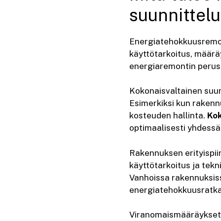
suunnittel
Energiatehokkuusremon
käyttötarkoitus, määräy
energiaremontin perus
Kokonaisvaltainen suunn
Esimerkiksi kun rakenn
kosteuden hallinta.
Kok
optimaalisesti yhdessä
Rakennuksen erityispii
käyttötarkoitus ja tekn
Vanhoissa rakennuksissa 
energiatehokkuusratkai
Viranomaismääräykset j