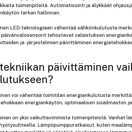
kaita toimenpiteitä. Automatisointi ja älykkäät ohjausj
nkäytön tarkan hallinnan.
inen LED-teknologiaan vähentää sähkönkulutusta merkit
 päivänvalosensorit tehostavat valaistuksen energiankä
tteiden ja -järjestelmien päivittäminen energiatehokka
tekniikan päivittäminen vai
lutukseen?
minen voi vähentää toimitilan energiankulutusta merkittä
 tehokkaan energiankäytön, optimaalisen sisäilmaston ja
minen on yksi vaikuttavimmista toimenpiteistä. Vanhat l
a hyötysuhteella. Lämpöpumppuratkaisut, kuten maalämp