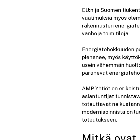
EU:n ja Suomen tiukent
vaatimuksia myös olemas
rakennusten energiateh
vanhoja toimitiloja.
Energiatehokkuuden p
pienenee, myös käyttök
usein vähemmän huoltoa 
paranevat energiateh
AMP Yhtiöt on erikoistu
asiantuntijat tunnist
toteuttavat ne kustann
modernisoinnista on lu
toteutukseen.
Mitkä ovat