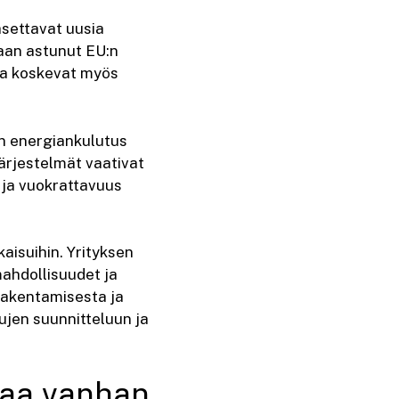
asettavat uusia
maan astunut EU:n
ka koskevat myös
un energiankulutus
ärjestelmät vaativat
o ja vuokrattavuus
aisuihin. Yrityksen
ahdollisuudet ja
rakentamisesta ja
jen suunnitteluun ja
taa vanhan