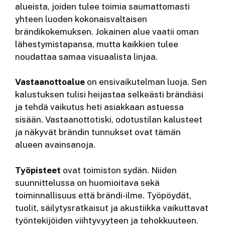
alueista, joiden tulee toimia saumattomasti
yhteen luoden kokonaisvaltaisen
brändikokemuksen. Jokainen alue vaatii oman
lähestymistapansa, mutta kaikkien tulee
noudattaa samaa visuaalista linjaa.
Vastaanottoalue
on ensivaikutelman luoja. Sen
kalustuksen tulisi heijastaa selkeästi brändiäsi
ja tehdä vaikutus heti asiakkaan astuessa
sisään. Vastaanottotiski, odotustilan kalusteet
ja näkyvät brändin tunnukset ovat tämän
alueen avainsanoja.
Työpisteet
ovat toimiston sydän. Niiden
suunnittelussa on huomioitava sekä
toiminnallisuus että brändi-ilme. Työpöydät,
tuolit, säilytysratkaisut ja akustiikka vaikuttavat
työntekijöiden viihtyvyyteen ja tehokkuuteen.