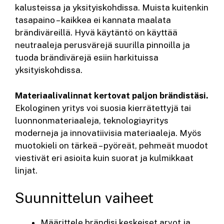
kalusteissa ja yksityiskohdissa. Muista kuitenkin
tasapaino – kaikkea ei kannata maalata
brändiväreillä. Hyvä käytäntö on käyttää
neutraaleja perusvärejä suurilla pinnoilla ja
tuoda brändivärejä esiin harkituissa
yksityiskohdissa.
Materiaalivalinnat kertovat paljon brändistäsi.
Ekologinen yritys voi suosia kierrätettyjä tai
luonnonmateriaaleja, teknologiayritys
moderneja ja innovatiivisia materiaaleja. Myös
muotokieli on tärkeä – pyöreät, pehmeät muodot
viestivät eri asioita kuin suorat ja kulmikkaat
linjat.
Suunnittelun vaiheet
Määrittele brändisi keskeiset arvot ja