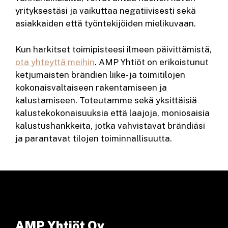
yrityksestäsi ja vaikuttaa negatiivisesti sekä
asiakkaiden että työntekijöiden mielikuvaan.
Kun harkitset toimipisteesi ilmeen päivittämistä,
ota yhteyttä meihin
. AMP Yhtiöt on erikoistunut
ketjumaisten brändien liike- ja toimitilojen
kokonaisvaltaiseen rakentamiseen ja
kalustamiseen. Toteutamme sekä yksittäisiä
kalustekokonaisuuksia että laajoja, moniosaisia
kalustushankkeita, jotka vahvistavat brändiäsi
ja parantavat tilojen toiminnallisuutta.
AMP Yhtiöt Oy