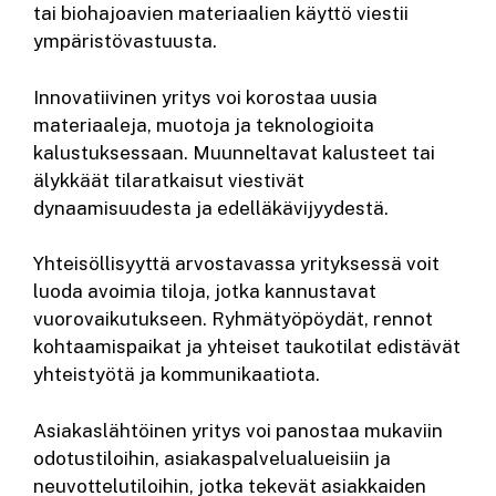
tai biohajoavien materiaalien käyttö viestii
ympäristövastuusta.
Innovatiivinen yritys voi korostaa uusia
materiaaleja, muotoja ja teknologioita
kalustuksessaan. Muunneltavat kalusteet tai
älykkäät tilaratkaisut viestivät
dynaamisuudesta ja edelläkävijyydestä.
Yhteisöllisyyttä arvostavassa yrityksessä voit
luoda avoimia tiloja, jotka kannustavat
vuorovaikutukseen. Ryhmätyöpöydät, rennot
kohtaamispaikat ja yhteiset taukotilat edistävät
yhteistyötä ja kommunikaatiota.
Asiakaslähtöinen yritys voi panostaa mukaviin
odotustiloihin, asiakaspalvelualueisiin ja
neuvottelutiloihin, jotka tekevät asiakkaiden