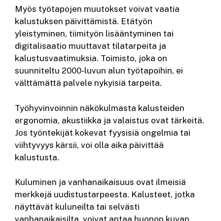
Myös työtapojen muutokset voivat vaatia
kalustuksen päivittämistä. Etätyön
yleistyminen, tiimityön lisääntyminen tai
digitalisaatio muuttavat tilatarpeita ja
kalustusvaatimuksia. Toimisto, joka on
suunniteltu 2000-luvun alun työtapoihin, ei
välttämättä palvele nykyisiä tarpeita.
Työhyvinvoinnin näkökulmasta kalusteiden
ergonomia, akustiikka ja valaistus ovat tärkeitä.
Jos työntekijät kokevat fyysisiä ongelmia tai
viihtyvyys kärsii, voi olla aika päivittää
kalustusta.
Kuluminen ja vanhanaikaisuus ovat ilmeisiä
merkkejä uudistustarpeesta. Kalusteet, jotka
näyttävät kuluneilta tai selvästi
vanhanaikaisilta, voivat antaa huonon kuvan