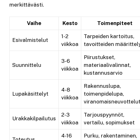
merkittävästi.
Vaihe
Kesto
Toimenpiteet
1-2
Tarpeiden kartoitus,
Esivalmistelut
viikkoa
tavoitteiden määrittel
Piirustukset,
3-6
Suunnittelu
materiaalivalinnat,
viikkoa
kustannusarvio
Rakennuslupa,
4-8
Lupakäsittelyt
toimenpidelupa,
viikkoa
viranomaisneuvottelu
2-3
Tarjouspyynnöt,
Urakkakilpailutus
viikkoa
vertailu, sopimukset
4-16
Purku, rakentaminen,
Toteutus