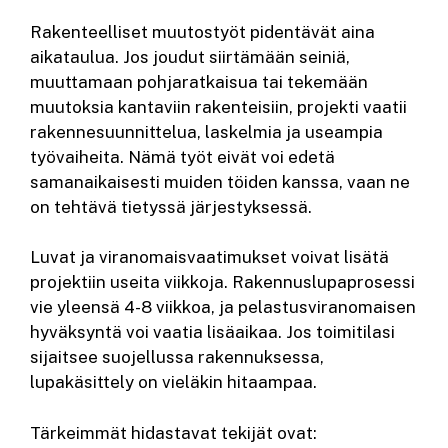
Rakenteelliset muutostyöt pidentävät aina
aikataulua. Jos joudut siirtämään seiniä,
muuttamaan pohjaratkaisua tai tekemään
muutoksia kantaviin rakenteisiin, projekti vaatii
rakennesuunnittelua, laskelmia ja useampia
työvaiheita. Nämä työt eivät voi edetä
samanaikaisesti muiden töiden kanssa, vaan ne
on tehtävä tietyssä järjestyksessä.
Luvat ja viranomaisvaatimukset voivat lisätä
projektiin useita viikkoja. Rakennuslupaprosessi
vie yleensä 4-8 viikkoa, ja pelastusviranomaisen
hyväksyntä voi vaatia lisäaikaa. Jos toimitilasi
sijaitsee suojellussa rakennuksessa,
lupakäsittely on vieläkin hitaampaa.
Tärkeimmät hidastavat tekijät ovat: