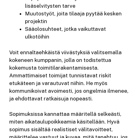
lisäselvitysten tarve
Muutostyöt, joita tilaaja pyytää kesken
projektin
Sääolosuhteet, jotka vaikuttavat
ulkotöihin
Voit ennaltaehkäistä viivästyksiä valitsemalla
kokeneen kumppanin, jolla on todistettua
kokemusta toimitilarakentamisesta.
Ammattimaiset toimijat tunnistavat riskit
etukäteen ja varautuvat niihin. He myös
kommunikoivat avoimesti, jos ongelmia ilmenee,
ja ehdottavat ratkaisuja nopeasti.
Sopimuksissa kannattaa määritellä selkeästi,
miten aikataulupoikkeamia käsitellään. Hyvä
sopimus sisältää realistiset välitavoitteet,
määrittelee vastuut ja kuvaa, mitä tapahtuu, jos