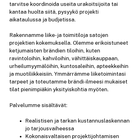
tarvitse koordinoida useita urakoitsijoita tai
kantaa huolta siitä, pysyykö projekti
aikataulussa ja budjetissa.
Rakennamme liike- ja toimitiloja satojen
projektien kokemuksella. Olemme erikoistuneet
ketjumaisten brändien tiloihin, kuten
ravintoloihin, kahviloihin, vähittäiskauppaan,
urheilumyymälöihin, kuntosaleihin, apteekkeihin
ja muotiliikkeisiin. Ymmärrämme liiketoimintasi
tarpeet ja toteutamme brändi-ilmeesi mukaiset
tilat pienimpiäkin yksityiskohtia myöten.
Palvelumme sisältävät:
Realistisen ja tarkan kustannuslaskennan
jo tarjousvaiheessa
Kokonaisvaltaisen projektijohtamisen