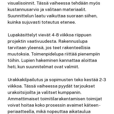
visualisoinnit. Tässä vaiheessa tehdään myös
kustannusarvio ja valitaan materiaalit.
Suunnittelun laatu vaikuttaa suoraan siihen,
kuinka sujuvasti toteutus etenee.
Lupakäsittelyt vievät 4-8 viikkoa riippuen
projektin vaativuudesta. Rakennuslupa
tarvitaan yleensä, jos teet rakenteellisia
muutoksia. Toimenpidelupa riittää pienempiin
töihin. Lupien hakeminen kannattaa aloittaa
heti, kun suunnitelmat ovat valmiit.
Urakkakilpailutus ja sopimusten teko kestää 2-3
viikkoa. Tässä vaiheessa pyydät tarjoukset
urakoitsijoilta ja valitset kumppanin.
Ammattimaiset toimitilarakentamisen toimijat
voivat hoitaa koko prosessin avaimet käteen -
periaatteella, mikä nopeuttaa aikataulua