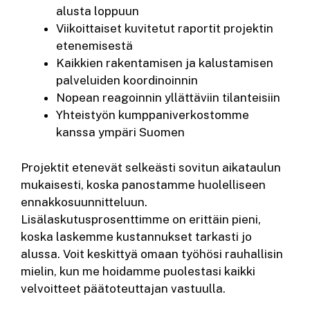
alusta loppuun
Viikoittaiset kuvitetut raportit projektin
etenemisestä
Kaikkien rakentamisen ja kalustamisen
palveluiden koordinoinnin
Nopean reagoinnin yllättäviin tilanteisiin
Yhteistyön kumppaniverkostomme
kanssa ympäri Suomen
Projektit etenevät selkeästi sovitun aikataulun
mukaisesti, koska panostamme huolelliseen
ennakkosuunnitteluun.
Lisälaskutusprosenttimme on erittäin pieni,
koska laskemme kustannukset tarkasti jo
alussa. Voit keskittyä omaan työhösi rauhallisin
mielin, kun me hoidamme puolestasi kaikki
velvoitteet päätoteuttajan vastuulla.