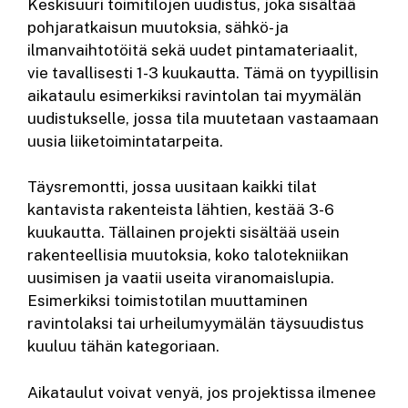
Keskisuuri toimitilojen uudistus, joka sisältää
pohjaratkaisun muutoksia, sähkö- ja
ilmanvaihtotöitä sekä uudet pintamateriaalit,
vie tavallisesti 1-3 kuukautta. Tämä on tyypillisin
aikataulu esimerkiksi ravintolan tai myymälän
uudistukselle, jossa tila muutetaan vastaamaan
uusia liiketoimintatarpeita.
Täysremontti, jossa uusitaan kaikki tilat
kantavista rakenteista lähtien, kestää 3-6
kuukautta. Tällainen projekti sisältää usein
rakenteellisia muutoksia, koko talotekniikan
uusimisen ja vaatii useita viranomaislupia.
Esimerkiksi toimistotilan muuttaminen
ravintolaksi tai urheilumyymälän täysuudistus
kuuluu tähän kategoriaan.
Aikataulut voivat venyä, jos projektissa ilmenee