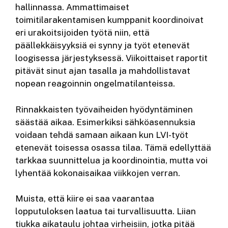
hallinnassa. Ammattimaiset
toimitilarakentamisen kumppanit koordinoivat
eri urakoitsijoiden työtä niin, että
päällekkäisyyksiä ei synny ja työt etenevät
loogisessa järjestyksessä. Viikoittaiset raportit
pitävät sinut ajan tasalla ja mahdollistavat
nopean reagoinnin ongelmatilanteissa.
Rinnakkaisten työvaiheiden hyödyntäminen
säästää aikaa. Esimerkiksi sähköasennuksia
voidaan tehdä samaan aikaan kun LVI-työt
etenevät toisessa osassa tilaa. Tämä edellyttää
tarkkaa suunnittelua ja koordinointia, mutta voi
lyhentää kokonaisaikaa viikkojen verran.
Muista, että kiire ei saa vaarantaa
lopputuloksen laatua tai turvallisuutta. Liian
tiukka aikataulu johtaa virheisiin, jotka pitää