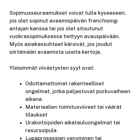
Sopimusseuraamukset voivat tulla kyseeseen,
jos olet sopinut avaamispäivän franchising-
antajan kanssa tai jos olet sitoutunut
vuokrasopimuksessa tiettyyn avauspäivään.
Myös asiakassuhteet kärsivät, jos joudut
siirtämään avaamista useita kertoja.
Yleisimmät viivästysten syyt ovat:
Odottamattomat rakenteelliset
ongelmat, jotka paljastuvat purkuvaiheen
aikana
Materiaalien toimitusviiveet tai väärät
tilaukset
Urakoitsijoiden aikatauluongelmat tai
resurssipula
Lupaprosessien venyminen tai