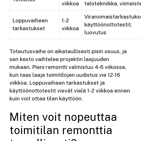
viikkoa
talotekniikka, viimeist
Viranomaistarkastuks
Loppuvaiheen
1-2
käyttöönottotestit,
tarkastukset
viikkoa
luovutus
Toteutusvaihe on aikataullisesti pisin osuus, ja
sen kesto vaihtelee projektin laajuuden
mukaan. Pieni remontti valmistuu 4-6 viikossa,
kun taas laaja toimitilojen uudistus vie 12-16
viikkoa. Loppuvaiheen tarkastukset ja
käyttöönottotestit vievät vielä 1-2 viikkoa ennen
kuin voit ottaa tilan käyttöön.
Miten voit nopeuttaa
toimitilan remonttia