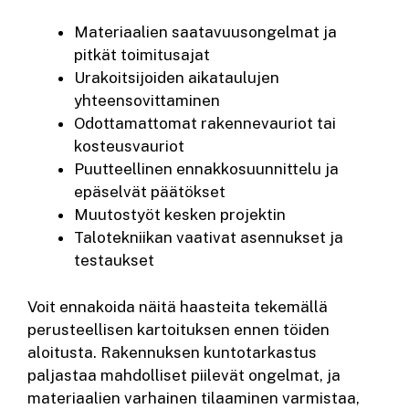
Materiaalien saatavuusongelmat ja
pitkät toimitusajat
Urakoitsijoiden aikataulujen
yhteensovittaminen
Odottamattomat rakennevauriot tai
kosteusvauriot
Puutteellinen ennakkosuunnittelu ja
epäselvät päätökset
Muutostyöt kesken projektin
Talotekniikan vaativat asennukset ja
testaukset
Voit ennakoida näitä haasteita tekemällä
perusteellisen kartoituksen ennen töiden
aloitusta. Rakennuksen kuntotarkastus
paljastaa mahdolliset piilevät ongelmat, ja
materiaalien varhainen tilaaminen varmistaa,