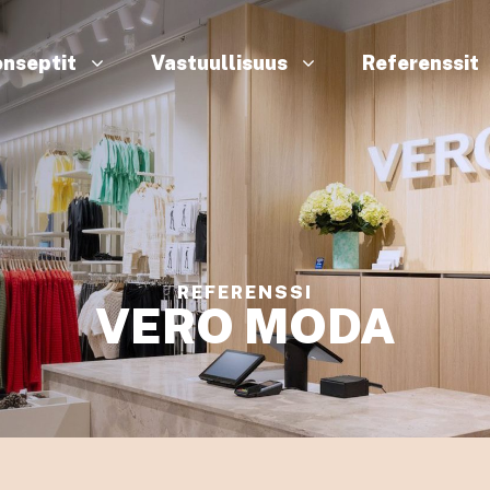
nseptit
Vastuullisuus
Referenssit
REFERENSSI
VERO MODA