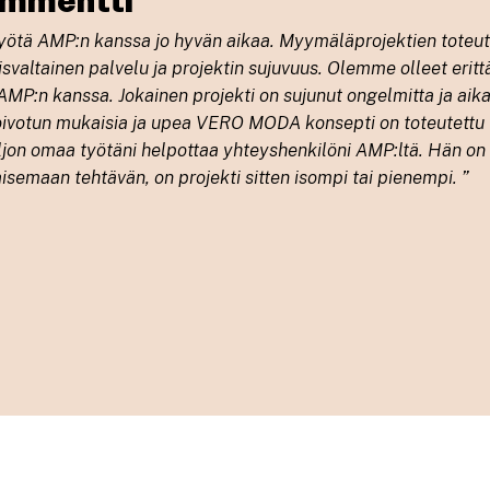
yötä AMP:n kanssa jo hyvän aikaa. Myymäläprojektien toteu
svaltainen palvelu ja projektin sujuvuus. Olemme olleet eritt
AMP:n kanssa. Jokainen projekti on sujunut ongelmitta ja aik
toivotun mukaisia ja upea VERO MODA konsepti on toteutettu
paljon omaa työtäni helpottaa yhteyshenkilöni AMP:ltä. Hän on
isemaan tehtävän, on projekti sitten isompi tai pienempi.
”