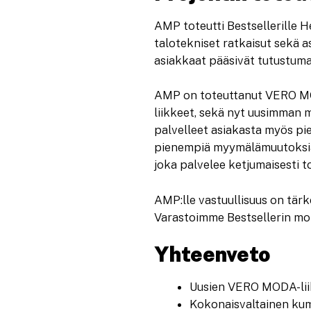
AMP toteutti Bestsellerille
talotekniset ratkaisut sekä a
asiakkaat pääsivät tutustuma
AMP on toteuttanut VERO MO
liikkeet, sekä nyt uusimman 
palvelleet asiakasta myös 
pienempiä myymälämuutoksia
joka palvelee ketjumaisesti t
AMP:lle vastuullisuus on tär
Varastoimme Bestsellerin mol
Yhteenveto
Uusien VERO MODA-liik
Kokonaisvaltainen kump