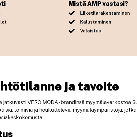
ti
Mistä AMP vastasi?
A
Liiketilarakentaminen
let
Kalustaminen
Valaistus
htötilanne ja tavoite
ttää jatkuvasti VERO MODA -brändinsä myymäläverkostoa Su
kaisia, toimivia ja houkuttelevia myymäläympäristöjä, jotk
t asiakaskokemusta
tus