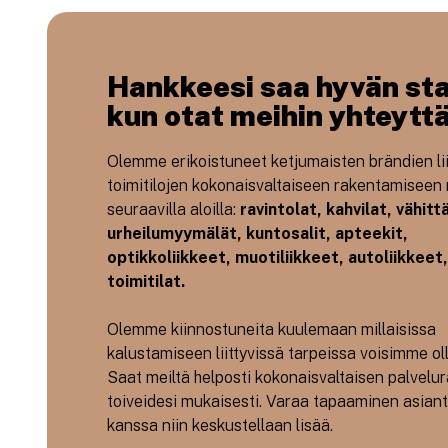
Hankkeesi saa hyvän sta
kun otat meihin yhteytt
Olemme erikoistuneet ketjumaisten brändien lii
toimitilojen kokonaisvaltaiseen rakentamiseen
seuraavilla aloilla:
ravintolat, kahvilat, vähit
urheilumyymälät, kuntosalit, apteekit,
optikkoliikkeet, muotiliikkeet, autoliikkeet,
toimitilat.
Olemme kiinnostuneita kuulemaan millaisissa
kalustamiseen liittyvissä tarpeissa voisimme oll
Saat meiltä helposti kokonaisvaltaisen palvelu
toiveidesi mukaisesti. Varaa tapaaminen asia
kanssa niin keskustellaan lisää.