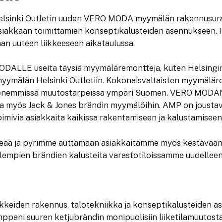
 Helsinki Outletin uuden VERO MODA myymälän rakennusura
siakkaan toimittamien konseptikalusteiden asennukseen. Pr
an uuteen liikkeeseen aikataulussa.
DALLE useita täysiä myymäläremontteja, kuten Helsingi
myymälän Helsinki Outletiin. Kokonaisvaltaisten myymälär
pienemmissä muutostarpeissa ympäri Suomen. VERO MODAN
 myös Jack & Jones brändin myymälöihin. AMP on joustav
oimivia asiakkaita kaikissa rakentamiseen ja kalustamiseen 
keää ja pyrimme auttamaan asiakkaitamme myös kestävään 
empien brändien kalusteita varastotiloissamme uudelleen
keiden rakennus, talotekniikka ja konseptikalusteiden a
pani suuren ketjubrändin monipuolisiin liiketilamuutosta