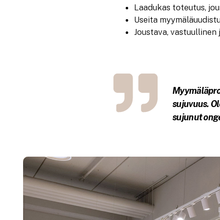
Laadukas toteutus, jo
Useita myymäläuudistuk
Joustava, vastuullinen 
Myymäläproje
sujuvuus. Ol
sujunut onge