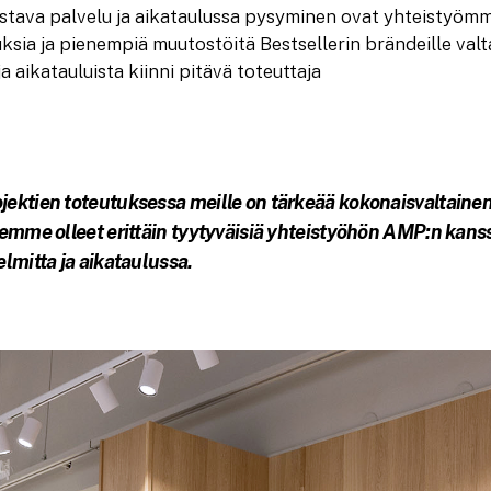
ustava palvelu ja aikataulussa pysyminen ovat yhteistyömm
sia ja pienempiä muutostöitä Bestsellerin brändeille valt
ja aikatauluista kiinni pitävä toteuttaja
ktien toteutuksessa meille on tärkeää kokonaisvaltainen 
emme olleet erittäin tyytyväisiä yhteistyöhön AMP:n kanss
lmitta ja aikataulussa.