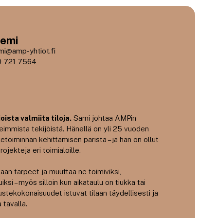
iemi
mi@amp-yhtiot.fi
 721 7564
ista valmiita tiloja.
Sami johtaa AMPin
eimmista tekijöistä. Hänellä on yli 25 vuoden
etoiminnan kehittämisen parista – ja hän on ollut
jekteja eri toimialoille.
n tarpeet ja muuttaa ne toimiviksi,
ksi – myös silloin kun aikataulu on tiukka tai
stekokonaisuudet istuvat tilaan täydellisesti ja
 tavalla.