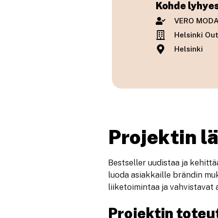
Kohde lyhyes
VERO MOD
Helsinki Out
Helsinki
Projektin lä
Bestseller uudistaa ja kehi
luoda asiakkaille brändin mu
liiketoimintaa ja vahvistava
Projektin toteu