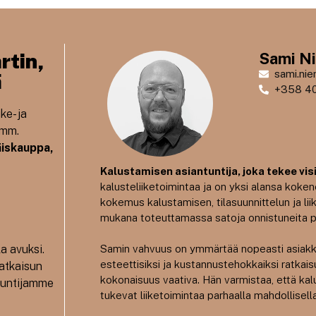
rtin,
Sami N
sami.nie
ä
+358 40
ke- ja
 mm.
täiskauppa,
Kalustamisen asiantuntija, joka tekee visio
kalusteliiketoimintaa ja on yksi alansa koken
kokemus kalustamisen, tilasuunnittelun ja liik
mukana toteuttamassa satoja onnistuneita pro
a avuksi.
Samin vahvuus on ymmärtää nopeasti asiakkaa
esteettisiksi ja kustannustehokkaiksi ratkaisui
ratkaisun
kokonaisuus vaativa. Hän varmistaa, että kalu
ntuntijamme
tukevat liiketoimintaa parhaalla mahdollisella