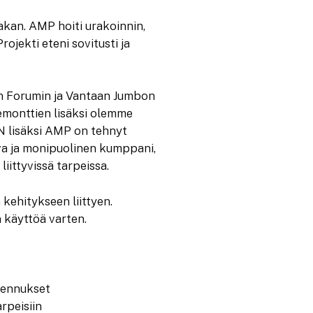
kan. AMP hoiti urakoinnin,
ojekti eteni sovitusti ja
n Forumin ja Vantaan Jumbon
emonttien lisäksi olemme
 lisäksi AMP on tehnyt
a ja monipuolinen kumppani,
liittyvissä tarpeissa.
kehitykseen liittyen.
 käyttöä varten.
sennukset
rpeisiin