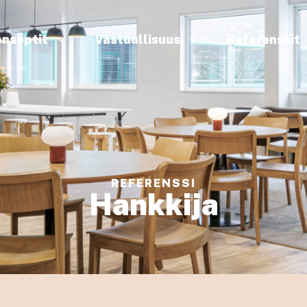
nseptit
Vastuullisuus
Referenssit
REFERENSSI
Hankkija