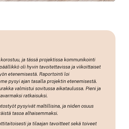
 korostuu, ja tässä projektissa kommunikointi
ällikkö oli hyvin tavoitettavissa ja viikoittaiset
yön etenemisestä. Raportointi loi
mme pysyi ajan tasalla projektin etenemisestä.
urakka valmistui sovitussa aikataulussa. Pieni ja
ntavarmaksi ratkaisuksi.
utostyöt pysyivät maltillisina, ja niiden osuus
räistä tasoa alhaisemmaksi.
aitoisesti ja tilaajan tavoitteet sekä toiveet