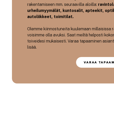
rakentamiseen mm. seuraavilla aloilla:
ravintol
urheilumyymälät, kuntosalit, apteekit, optik
autoliikkeet, toimitilat.
Olemme kiinnostuneita kuulemaan millaisissa ra
voisimme olla avuksi. Saat meiltä helposti koko
toiveidesi mukaisesti. Varaa tapaaminen asian
lisää.
VARAA TAPAA