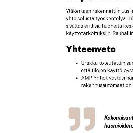
Yläkertaan rakennettiin uusi 
yhteisöllistä työskentelyä. T
sisältää erillisiä huoneita ke
käyttötarkoituksiin. Rauhall
Yhteenveto
Urakka toteutettiin sama
että tilojen käyttö py
AMP Yhtiöt vastasi ha
rakennusautomaation s
Kokonaisuute
huomioiden