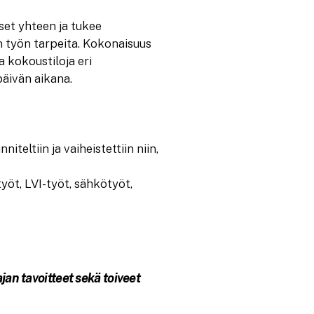
iset yhteen ja tukee
en työn tarpeita. Kokonaisuus
a kokoustiloja eri
äivän aikana.
iteltiin ja vaiheistettiin niin,
öt, LVI-työt, sähkötyöt,
jan tavoitteet sekä toiveet