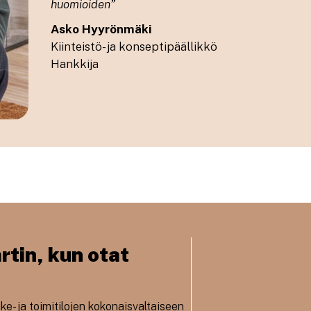
huomioiden
”
Asko Hyyrönmäki
Kiinteistö- ja konseptipäällikkö
Hankkija
rtin, kun otat
e- ja toimitilojen kokonaisvaltaiseen