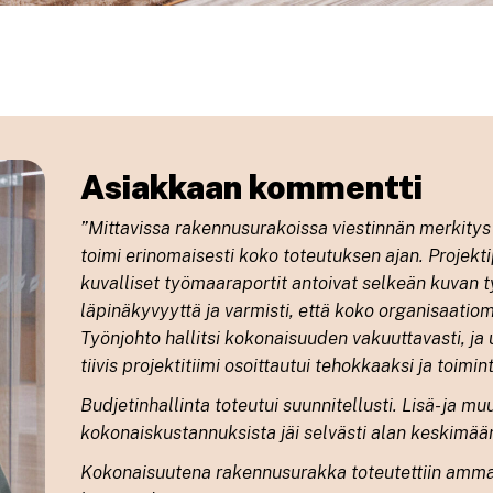
Asiakkaan kommentti
”
Mittavissa rakennusurakoissa viestinnän merkitys
toimi erinomaisesti koko toteutuksen ajan. Projektipä
kuvalliset työmaaraportit antoivat selkeän kuvan t
läpinäkyvyyttä ja varmisti, että koko organisaatio
Työnjohto hallitsi kokonaisuuden vakuuttavasti, ja 
tiivis projektitiimi osoittautui tehokkaaksi ja toimi
Budjetinhallinta toteutui suunnitellusti. Lisä- ja mu
kokonaiskustannuksista jäi selvästi alan keskimää
Kokonaisuutena rakennusurakka toteutettiin ammattit