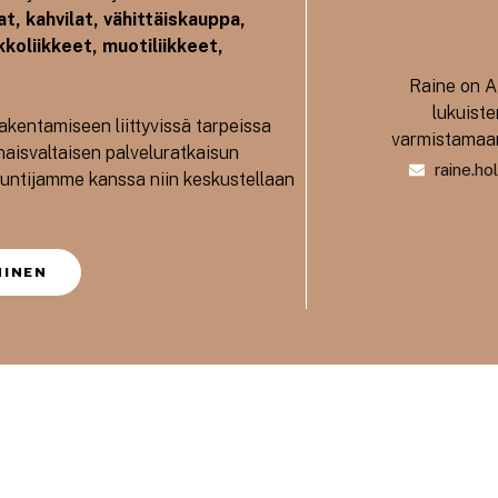
at, kahvilat, vähittäiskauppa,
koliikkeet, muotiliikkeet,
Raine on A
lukuiste
kentamiseen liittyvissä tarpeissa
varmistamaan
naisvaltaisen palveluratkaisun
raine.ho
tuntijamme kanssa niin keskustellaan
MINEN