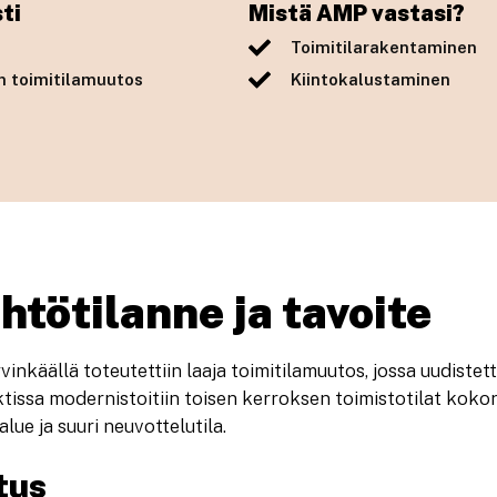
ti
Mistä AMP vastasi?
Toimitilarakentaminen
n toimitilamuutos
Kiintokalustaminen
htötilanne ja tavoite
nkäällä toteutettiin laaja toimitilamuutos, jossa uudistett
tissa modernistoitiin toisen kerroksen toimistotilat kok
ue ja suuri neuvottelutila.
tus