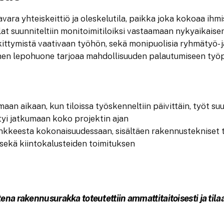
avara yhteiskeittiö ja oleskelutila, paikka joka kokoaa ihm
ilat suunniteltiin monitoimitiloiksi vastaamaan nykyaikais
skittymistä vaativaan työhön, sekä monipuolisia ryhmätyö- j
inen lepohuone tarjoaa mahdollisuuden palautumiseen työp
an aikaan, kun tiloissa työskenneltiin päivittäin, työt suunn
styi jatkumaan koko projektin ajan
nkkeesta kokonaisuudessaan, sisältäen rakennustekniset ty
ekä kiintokalusteiden toimituksen
na rakennusurakka toteutettiin ammattitaitoisesti ja tilaa
.