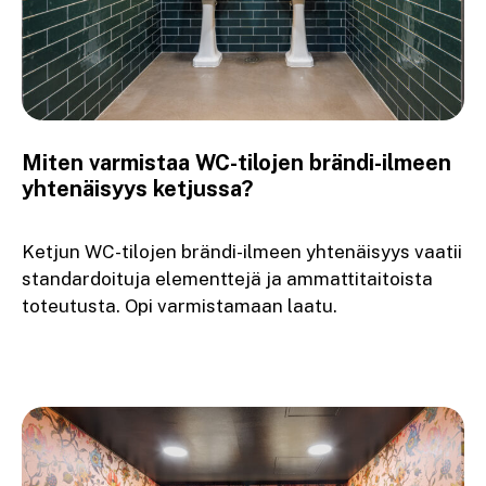
Miten varmistaa WC-tilojen brändi-ilmeen
yhtenäisyys ketjussa?
Ketjun WC-tilojen brändi-ilmeen yhtenäisyys vaatii
standardoituja elementtejä ja ammattitaitoista
toteutusta. Opi varmistamaan laatu.